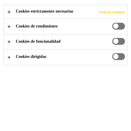
DE
Cookies estrictamente necesarias
Activas siempre
IMPERMEABILI
Cookies de rendimiento
ZACIÓN DE
Cookies de funcionalidad
ALTA CALIDAD
Cookies dirigidas
Para que este contenido se muestre, debe aceptar todas las
cookies en la configuración de cookies y confirmar su