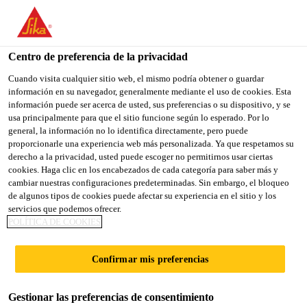
You are accessing "Sika España", it seems you are accessing it
from "Estados Unidos". We have a dedicated website for your
country.
Centro de preferencia de la privacidad
TO
Cuando visita cualquier sitio web, el mismo podría obtener o guardar
STAY ON THE SIKA
SELECT A
información en su navegador, generalmente mediante el uso de cookies. Esta
SIKA
ESPAÑA WEBSITE
COUNTRY
información puede ser acerca de usted, sus preferencias o su dispositivo, y se
USA
usa principalmente para que el sitio funcione según lo esperado. Por lo
general, la información no lo identifica directamente, pero puede
proporcionarle una experiencia web más personalizada. Ya que respetamos su
Sika España
derecho a la privacidad, usted puede escoger no permitirnos usar ciertas
cookies. Haga clic en los encabezados de cada categoría para saber más y
cambiar nuestras configuraciones predeterminadas. Sin embargo, el bloqueo
de algunos tipos de cookies puede afectar su experiencia en el sitio y los
servicios que podemos ofrecer.
POLÍTICA DE COOKIES
SARNAFIL:
Confirmar mis preferencias
MEMBRANAS
Gestionar las preferencias de consentimiento