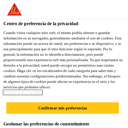
You are accessing "Sika España", it seems you are accessing it
from "Estados Unidos". We have a dedicated website for your
country.
Centro de preferencia de la privacidad
TO
Cuando visita cualquier sitio web, el mismo podría obtener o guardar
STAY ON THE SIKA
SELECT A
información en su navegador, generalmente mediante el uso de cookies. Esta
SIKA
ESPAÑA WEBSITE
COUNTRY
información puede ser acerca de usted, sus preferencias o su dispositivo, y se
USA
usa principalmente para que el sitio funcione según lo esperado. Por lo
general, la información no lo identifica directamente, pero puede
proporcionarle una experiencia web más personalizada. Ya que respetamos su
Sika España
derecho a la privacidad, usted puede escoger no permitirnos usar ciertas
cookies. Haga clic en los encabezados de cada categoría para saber más y
cambiar nuestras configuraciones predeterminadas. Sin embargo, el bloqueo
de algunos tipos de cookies puede afectar su experiencia en el sitio y los
servicios que podemos ofrecer.
POLÍTICA DE COOKIES
PROYECTO
Confirmar mis preferencias
VISIBLES
Gestionar las preferencias de consentimiento