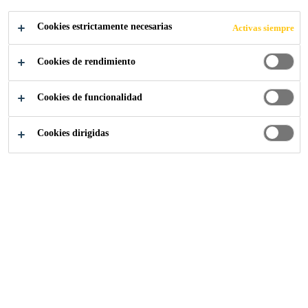
Cookies estrictamente necesarias
Activas siempre
Cookies de rendimiento
Sobre nosotros
Sika España
Mercados
Cookies de funcionalidad
Cookies dirigidas
Sika es una compañía mundial deproductos
químicos con una posición de liderazgo en el
desarrollo y producciónde sistemas y productos
para el pegado, sellado, refuerzo y protección en
elsector de la construcción y la industria. Sika
está activa en los siguientes ochomercados: