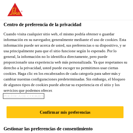
You are accessing "Sika España", it seems you are accessing it
from "Estados Unidos". We have a dedicated website for your
country.
Centro de preferencia de la privacidad
TO
Cuando visita cualquier sitio web, el mismo podría obtener o guardar
STAY ON THE SIKA
SELECT A
información en su navegador, generalmente mediante el uso de cookies. Esta
SIKA
ESPAÑA WEBSITE
COUNTRY
información puede ser acerca de usted, sus preferencias o su dispositivo, y se
USA
usa principalmente para que el sitio funcione según lo esperado. Por lo
general, la información no lo identifica directamente, pero puede
proporcionarle una experiencia web más personalizada. Ya que respetamos su
Sika España
derecho a la privacidad, usted puede escoger no permitirnos usar ciertas
cookies. Haga clic en los encabezados de cada categoría para saber más y
cambiar nuestras configuraciones predeterminadas. Sin embargo, el bloqueo
de algunos tipos de cookies puede afectar su experiencia en el sitio y los
servicios que podemos ofrecer.
POLÍTICA DE COOKIES
MERCADOS
Confirmar mis preferencias
SIKA
Gestionar las preferencias de consentimiento