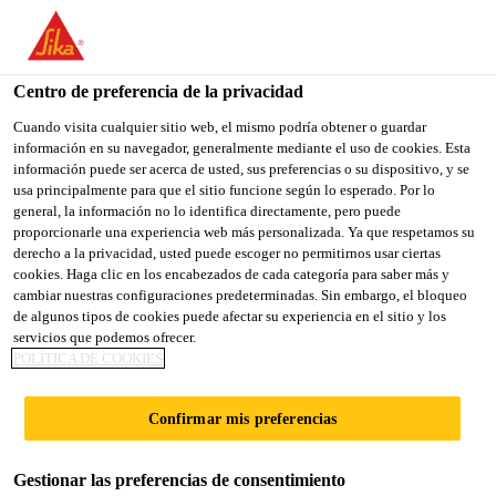
You are accessing "Sika España", it seems you are accessing it
from "Estados Unidos". We have a dedicated website for your
country.
Centro de preferencia de la privacidad
TO
Cuando visita cualquier sitio web, el mismo podría obtener o guardar
STAY ON THE SIKA
SELECT A
información en su navegador, generalmente mediante el uso de cookies. Esta
SIKA
ESPAÑA WEBSITE
COUNTRY
información puede ser acerca de usted, sus preferencias o su dispositivo, y se
USA
usa principalmente para que el sitio funcione según lo esperado. Por lo
general, la información no lo identifica directamente, pero puede
proporcionarle una experiencia web más personalizada. Ya que respetamos su
Sika España
derecho a la privacidad, usted puede escoger no permitirnos usar ciertas
cookies. Haga clic en los encabezados de cada categoría para saber más y
cambiar nuestras configuraciones predeterminadas. Sin embargo, el bloqueo
de algunos tipos de cookies puede afectar su experiencia en el sitio y los
servicios que podemos ofrecer.
POLÍTICA DE COOKIES
BAÑO
Confirmar mis preferencias
Gestionar las preferencias de consentimiento