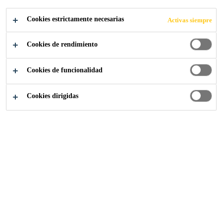
Cookies estrictamente necesarias
Activas siempre
Repara tu casa - Hazlo tú mismo
Baño
Cookies de rendimiento
Cookies de funcionalidad
¿Qué quieres hacer?
Cookies dirigidas
1
4
3
2
7