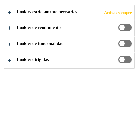
Cookies estrictamente necesarias
Activas siempre
Cookies de rendimiento
Construcción
Construir
Rellenos y anclajes
Cookies de funcionalidad
Cookies dirigidas
Los rellenos y anclajes deben adaptarse a las
necesidades de cualquier tipo de obra. En este
sentido, Sika ofrece rellenos cementosos,
rellenos de espuma de poliuretano y distintos
anclajes de diferente tipo y estilo para encajar
a la perfección a los requerimientos de cada
situación.