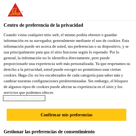
You are accessing "Sika España", it seems you are accessing it
from "Estados Unidos". We have a dedicated website for your
country.
Centro de preferencia de la privacidad
TO
Cuando visita cualquier sitio web, el mismo podría obtener o guardar
STAY ON THE SIKA
SELECT A
información en su navegador, generalmente mediante el uso de cookies. Esta
SIKA
ESPAÑA WEBSITE
COUNTRY
información puede ser acerca de usted, sus preferencias o su dispositivo, y se
USA
usa principalmente para que el sitio funcione según lo esperado. Por lo
general, la información no lo identifica directamente, pero puede
proporcionarle una experiencia web más personalizada. Ya que respetamos su
Sika España
derecho a la privacidad, usted puede escoger no permitirnos usar ciertas
cookies. Haga clic en los encabezados de cada categoría para saber más y
cambiar nuestras configuraciones predeterminadas. Sin embargo, el bloqueo
de algunos tipos de cookies puede afectar su experiencia en el sitio y los
servicios que podemos ofrecer.
POLÍTICA DE COOKIES
RELLENOS Y
Confirmar mis preferencias
ANCLAJES
Gestionar las preferencias de consentimiento