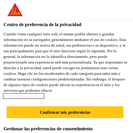
You are accessing "Sika España", it seems you are accessing it
from "Estados Unidos". We have a dedicated website for your
country.
Centro de preferencia de la privacidad
TO
Cuando visita cualquier sitio web, el mismo podría obtener o guardar
STAY ON THE SIKA
SELECT A
información en su navegador, generalmente mediante el uso de cookies. Esta
SIKA
ESPAÑA WEBSITE
COUNTRY
información puede ser acerca de usted, sus preferencias o su dispositivo, y se
USA
usa principalmente para que el sitio funcione según lo esperado. Por lo
general, la información no lo identifica directamente, pero puede
proporcionarle una experiencia web más personalizada. Ya que respetamos su
Sika España
derecho a la privacidad, usted puede escoger no permitirnos usar ciertas
cookies. Haga clic en los encabezados de cada categoría para saber más y
cambiar nuestras configuraciones predeterminadas. Sin embargo, el bloqueo
de algunos tipos de cookies puede afectar su experiencia en el sitio y los
servicios que podemos ofrecer.
POLÍTICA DE COOKIES
MOVING
Confirmar mis preferencias
FORWARD:
Gestionar las preferencias de consentimiento