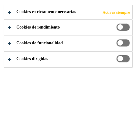
CASTROSUA
Cookies estrictamente necesarias
Activas siempre
Cookies de rendimiento
Cookies de funcionalidad
Cookies dirigidas
Sika y Castrosua, avanzamos de la mano
en el diseño de soluciones innovadoras en
el sector del transporte de pasajeros
Ambas compañías colaboramos para crear la
industria del mañana, con la
innovación y la
sostenibilidad
como piezas esenciales.