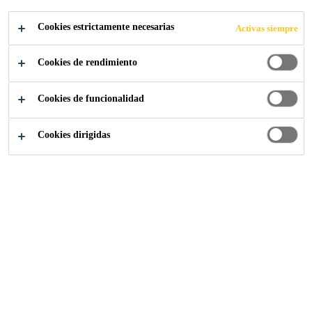
Cookies estrictamente necesarias
Activas siempre
Repara tu casa - Hazlo tú mismo
Salón
Cookies de rendimiento
Cookies de funcionalidad
Cookies dirigidas
4
3
1
5
2