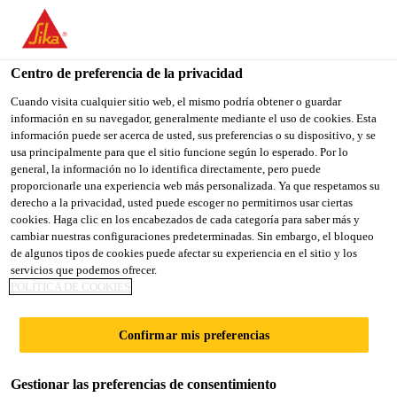
You are accessing "Sika España", it seems you are accessing it
from "Estados Unidos". We have a dedicated website for your
country.
Centro de preferencia de la privacidad
TO
Cuando visita cualquier sitio web, el mismo podría obtener o guardar
STAY ON THE SIKA
SELECT A
información en su navegador, generalmente mediante el uso de cookies. Esta
SIKA
ESPAÑA WEBSITE
COUNTRY
información puede ser acerca de usted, sus preferencias o su dispositivo, y se
USA
usa principalmente para que el sitio funcione según lo esperado. Por lo
general, la información no lo identifica directamente, pero puede
proporcionarle una experiencia web más personalizada. Ya que respetamos su
Sika España
derecho a la privacidad, usted puede escoger no permitirnos usar ciertas
cookies. Haga clic en los encabezados de cada categoría para saber más y
cambiar nuestras configuraciones predeterminadas. Sin embargo, el bloqueo
de algunos tipos de cookies puede afectar su experiencia en el sitio y los
servicios que podemos ofrecer.
POLÍTICA DE COOKIES
SALÓN
Confirmar mis preferencias
Gestionar las preferencias de consentimiento