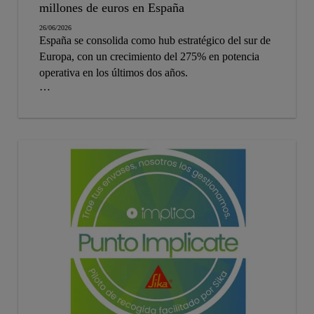
millones de euros en España
26/06/2026
España se consolida como hub estratégico del sur de
Europa, con un crecimiento del 275% en potencia
operativa en los últimos dos años.
La multinacional suiza ha desarrollado soluciones
específicas que ya han sido implementadas en miles
de proyectos de centros de datos en todo el mundo,
incluyendo más de 400 cubiertas con sistemas
Sarnafil y aplicaciones en más de 500 instalaciones
críticas.
El uso de soluciones Sika puede generar ahorros de
hasta 13.000 toneladas de CO₂ equivalente en la vida
útil de un centro de datos de 25.000 m².