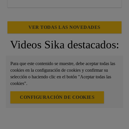
aislantes o los yesos.
Formamos parte de esta iniciativa, poniendo a
disposición de los socios nuestro conocimiento y
VER TODAS LAS NOVEDADES
ejerciendo de “habilitador de todos estos procesos”
mediante el uso de su tecnología.
Videos Sika destacados:
Reflexionamos junto a Surge Ambiental, Cementos
La Cruz y Tecnalia sobre los desafíos de esta
iniciativa en un nuevo capítulo del videopodcast
Para que este contenido se muestre, debe aceptar todas las
Desafío 30/50.
cookies en la configuración de cookies y confirmar su
selección o haciendo clic en el botón "Aceptar todas las
cookies".
CONFIGURACIÓN DE COOKIES