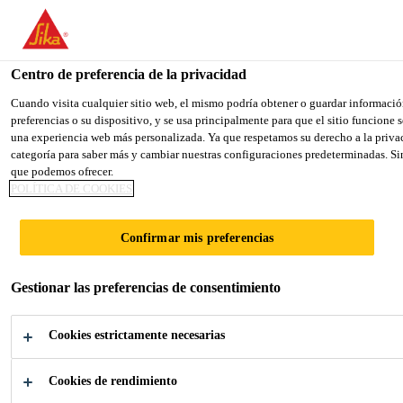
You are accessing "Sika España", it seems you are accessing it fro
TO SIKA USA
STAY ON THE SIKA ESPAÑA WEB
Centro de preferencia de la privacidad
Cuando visita cualquier sitio web, el mismo podría obtener o guardar informació
preferencias o su dispositivo, y se usa principalmente para que el sitio funcione
Sika España
una experiencia web más personalizada. Ya que respetamos su derecho a la privac
categoría para saber más y cambiar nuestras configuraciones predeterminadas. Sin
que podemos ofrecer.
POLÍTICA DE COOKIES
¡PROMOCIÓN
Confirmar mis preferencias
AMPLIADA
Gestionar las preferencias de consentimiento
HASTA EL 31-10-
Cookies estrictamente necesarias
2026!
Cookies de rendimiento