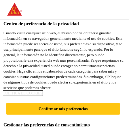
You are accessing "Sika España", it seems you are accessing it
from "Estados Unidos". We have a dedicated website for your
country.
Centro de preferencia de la privacidad
Construcción
...
Sarnafil® TS 77-12
TO
Cuando visita cualquier sitio web, el mismo podría obtener o guardar
STAY ON THE SIKA
SELECT A
información en su navegador, generalmente mediante el uso de cookies. Esta
SIKA
ESPAÑA WEBSITE
COUNTRY
información puede ser acerca de usted, sus preferencias o su dispositivo, y se
USA
usa principalmente para que el sitio funcione según lo esperado. Por lo
general, la información no lo identifica directamente, pero puede
proporcionarle una experiencia web más personalizada. Ya que respetamos su
Sarnafil® TS 77-
Sika España
derecho a la privacidad, usted puede escoger no permitirnos usar ciertas
cookies. Haga clic en los encabezados de cada categoría para saber más y
cambiar nuestras configuraciones predeterminadas. Sin embargo, el bloqueo
12
de algunos tipos de cookies puede afectar su experiencia en el sitio y los
servicios que podemos ofrecer.
POLÍTICA DE COOKIES
Membrana polimérica para la
impermeabilización de cubiertas de
Confirmar mis preferencias
fijación mecánica
Gestionar las preferencias de consentimiento
Sarnafil® TS 77-12 (espesor 1.2 mm) es una