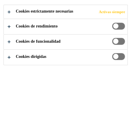
CONSTRUCCIÓ
Cookies estrictamente necesarias
Activas siempre
N
Cookies de rendimiento
Cookies de funcionalidad
Cookies dirigidas
Industria
Componentes de Construcción
Proveedor de soluciones y socio de
fabricación para fachadas acristaladas,
ventanas, puertas, suelos y elementos de
construcción prefabricados.