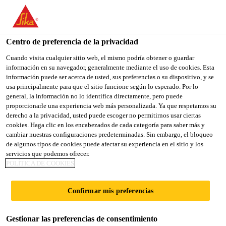
You are accessing "Sika España", it seems you are accessing it
from "Estados Unidos". We have a dedicated website for your
country.
Centro de preferencia de la privacidad
TO
Cuando visita cualquier sitio web, el mismo podría obtener o guardar
STAY ON THE SIKA
SELECT A
información en su navegador, generalmente mediante el uso de cookies. Esta
SIKA
ESPAÑA WEBSITE
COUNTRY
información puede ser acerca de usted, sus preferencias o su dispositivo, y se
USA
usa principalmente para que el sitio funcione según lo esperado. Por lo
general, la información no lo identifica directamente, pero puede
proporcionarle una experiencia web más personalizada. Ya que respetamos su
Sika España
derecho a la privacidad, usted puede escoger no permitirnos usar ciertas
cookies. Haga clic en los encabezados de cada categoría para saber más y
cambiar nuestras configuraciones predeterminadas. Sin embargo, el bloqueo
de algunos tipos de cookies puede afectar su experiencia en el sitio y los
servicios que podemos ofrecer.
POLÍTICA DE COOKIES
COMPONENTES
Confirmar mis preferencias
DE
Gestionar las preferencias de consentimiento