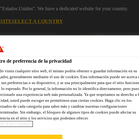
m "Estados Unidos". We have a dedicated website for your country.
SITE
SELECT A COUNTRY
Área Clientes (e-Shop)
Sobre nosotr
ro de preferencia de la privacidad
o visita cualquier sitio web, el mismo podría obtener o guardar información en su
ador, generalmente mediante el uso de cookies. Esta información puede ser acerca 
 sus preferencias o su dispositivo, y se usa principalmente para que el sitio funcion
 lo esperado. Por lo general, la información no lo identifica directamente, pero pue
rcionarle una experiencia web más personalizada. Ya que respetamos su derecho a l
Localiza tu tienda
Noticias
Prescripción
Sostenibilidad
cidad, usted puede escoger no permitirnos usar ciertas cookies. Haga clic en los
ezados de cada categoría para saber más y cambiar nuestras configuraciones
terminadas. Sin embargo, el bloqueo de algunos tipos de cookies puede afectar su
iencia en el sitio y los servicios que podemos ofrecer.
TICA DE COOKIES