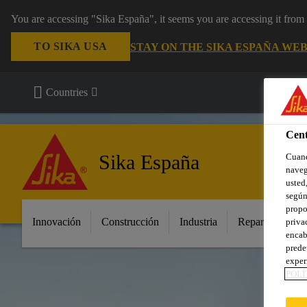
You are accessing "Sika España", it seems you are accessing it fro
TO SIKA USA
STAY ON THE SIKA ESPAÑA WEB
Countries
Cent
Sika España
Cuand
naveg
usted,
según
propo
Innovación
Construcción
Industria
Repara tu casa
priva
encab
prede
exper
POLÍ