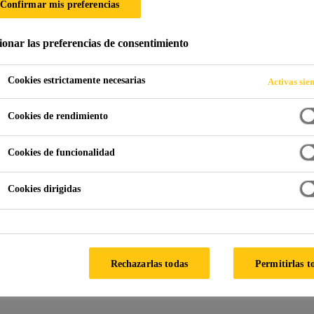
Confirmar mis preferencias
CONSUMIBLES
ionar las preferencias de consentimiento
Cookies estrictamente necesarias
Activas sie
Cookies de rendimiento
Cookies de funcionalidad
Cookies dirigidas
de soluciones adhesivas de alto rendimiento que
Rechazarlas todas
Permitirlas t
a laminación y pegado de textiles multifuncional