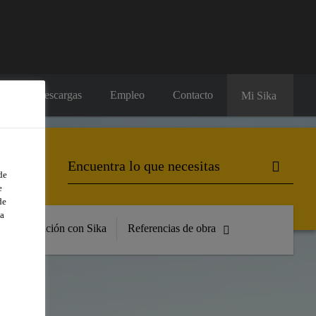
os
Descargas
Empleo
Contacto
Mi Sika
de
e
de
a
Formación con Sika
Referencias de obra