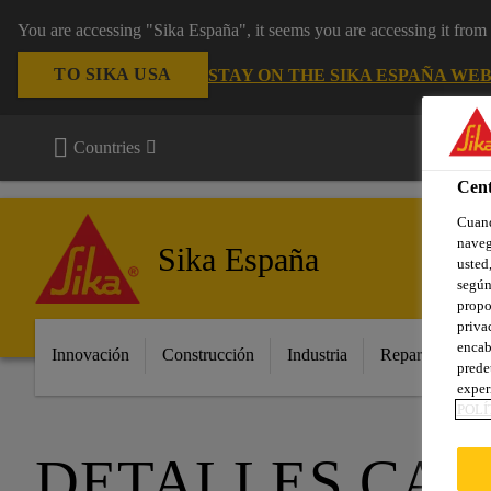
You are accessing "Sika España", it seems you are accessing it fro
TO SIKA USA
STAY ON THE SIKA ESPAÑA WEB
Countries
Cent
Cuand
naveg
Sika España
usted,
según
propo
priva
encab
Innovación
Construcción
Industria
Repara tu casa
prede
exper
POLÍ
DETALLES CAD