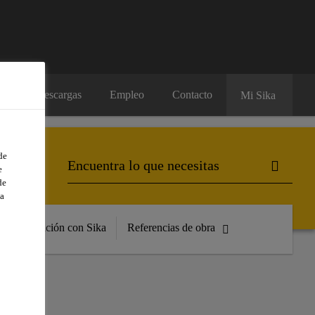
os
Descargas
Empleo
Contacto
Mi Sika
de
e
de
a
Formación con Sika
Referencias de obra