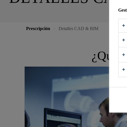
Gest
Prescripción
Detalles CAD & BIM
¿Qué t