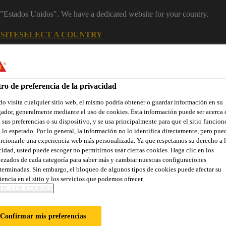
m "Estados Unidos". We have a dedicated website for your country.
SITE
SELECT A COUNTRY
Área Clientes (e-Shop)
Sobre nosotr
ro de preferencia de la privacidad
o visita cualquier sitio web, el mismo podría obtener o guardar información en su
ador, generalmente mediante el uso de cookies. Esta información puede ser acerca 
 sus preferencias o su dispositivo, y se usa principalmente para que el sitio funcion
 lo esperado. Por lo general, la información no lo identifica directamente, pero pue
rcionarle una experiencia web más personalizada. Ya que respetamos su derecho a l
cidad, usted puede escoger no permitirnos usar ciertas cookies. Haga clic en los
ezados de cada categoría para saber más y cambiar nuestras configuraciones
Localiza tu tienda
Noticias
Prescripción
Sostenibilidad
terminadas. Sin embargo, el bloqueo de algunos tipos de cookies puede afectar su
iencia en el sitio y los servicios que podemos ofrecer.
TICA DE COOKIES
 & BIM
Confirmar mis preferencias