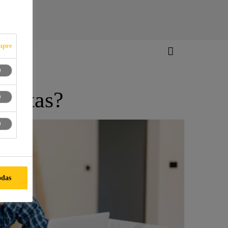
mpre
esitas?
odas