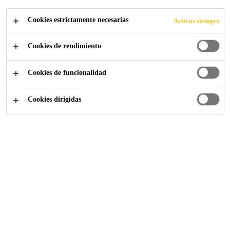
ACCEDE A LA E-SHOP
Cookies estrictamente necesarias
Activas siempre
Cookies de rendimiento
Cookies de funcionalidad
Clientes
E-shop
Cookies dirigidas
Acceso para clientes actuales
de Sika
¿Ya es usuario de la tienda online de
Sika?
Como cliente empresarial de Sika, la tienda online B2B