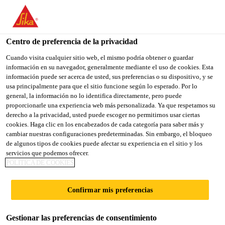
You are accessing "Sika España", it seems you are accessing it
from "Estados Unidos". We have a dedicated website for your
country.
Centro de preferencia de la privacidad
TO
Cuando visita cualquier sitio web, el mismo podría obtener o guardar
STAY ON THE SIKA
SELECT A
información en su navegador, generalmente mediante el uso de cookies. Esta
SIKA
ESPAÑA WEBSITE
COUNTRY
información puede ser acerca de usted, sus preferencias o su dispositivo, y se
USA
usa principalmente para que el sitio funcione según lo esperado. Por lo
general, la información no lo identifica directamente, pero puede
proporcionarle una experiencia web más personalizada. Ya que respetamos su
Sika España
derecho a la privacidad, usted puede escoger no permitirnos usar ciertas
cookies. Haga clic en los encabezados de cada categoría para saber más y
cambiar nuestras configuraciones predeterminadas. Sin embargo, el bloqueo
de algunos tipos de cookies puede afectar su experiencia en el sitio y los
servicios que podemos ofrecer.
POLÍTICA DE COOKIES
E-SHOP
Confirmar mis preferencias
La tienda online B2B es su mejor aliada
Gestionar las preferencias de consentimiento