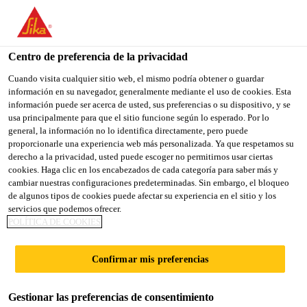
You are accessing "Sika España", it seems you are accessing it
from "Estados Unidos". We have a dedicated website for your
country.
Centro de preferencia de la privacidad
TO
Cuando visita cualquier sitio web, el mismo podría obtener o guardar
STAY ON THE SIKA
SELECT A
información en su navegador, generalmente mediante el uso de cookies. Esta
SIKA
ESPAÑA WEBSITE
COUNTRY
información puede ser acerca de usted, sus preferencias o su dispositivo, y se
USA
usa principalmente para que el sitio funcione según lo esperado. Por lo
general, la información no lo identifica directamente, pero puede
proporcionarle una experiencia web más personalizada. Ya que respetamos su
Sika España
derecho a la privacidad, usted puede escoger no permitirnos usar ciertas
cookies. Haga clic en los encabezados de cada categoría para saber más y
cambiar nuestras configuraciones predeterminadas. Sin embargo, el bloqueo
de algunos tipos de cookies puede afectar su experiencia en el sitio y los
servicios que podemos ofrecer.
POLÍTICA DE COOKIES
SARNAFIL AT
Confirmar mis preferencias
FSH
Gestionar las preferencias de consentimiento