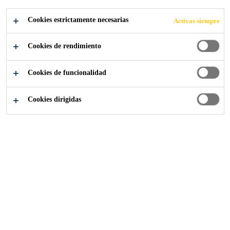
AUTOCICATRIZ
Cookies estrictamente necesarias
Activas siempre
ANTE
Cookies de rendimiento
Cookies de funcionalidad
Cookies dirigidas
Sarnafil Membranas Impermeabilización
...
Sarnafil