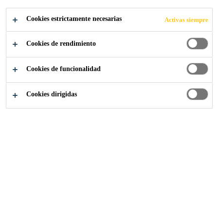
Cookies estrictamente necesarias
Activas siempre
Cookies de rendimiento
Sika España
El Puente de rialto
Cookies de funcionalidad
Cookies dirigidas
2017
VENICE, ITALY
Diseñado por Antonio da Ponte y
completado después de tres años en
1591, el Puente Rialto es uno de los
puentes más conocidos del mundo y
es sin duda el puente más famoso de