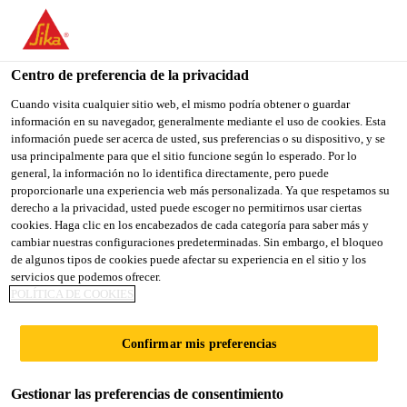
You are accessing "Sika España", it seems you are accessing it
from "Estados Unidos". We have a dedicated website for your
country.
Centro de preferencia de la privacidad
TO
Cuando visita cualquier sitio web, el mismo podría obtener o guardar
STAY ON THE SIKA
SELECT A
información en su navegador, generalmente mediante el uso de cookies. Esta
SIKA
ESPAÑA WEBSITE
COUNTRY
información puede ser acerca de usted, sus preferencias o su dispositivo, y se
USA
usa principalmente para que el sitio funcione según lo esperado. Por lo
general, la información no lo identifica directamente, pero puede
proporcionarle una experiencia web más personalizada. Ya que respetamos su
Sika España
derecho a la privacidad, usted puede escoger no permitirnos usar ciertas
cookies. Haga clic en los encabezados de cada categoría para saber más y
cambiar nuestras configuraciones predeterminadas. Sin embargo, el bloqueo
de algunos tipos de cookies puede afectar su experiencia en el sitio y los
servicios que podemos ofrecer.
POLÍTICA DE COOKIES
EL PUENTE DE
Confirmar mis preferencias
RIALTO
Gestionar las preferencias de consentimiento