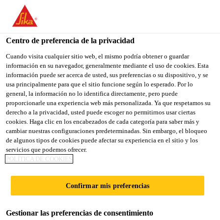
You are accessing "Sika España", it seems you are accessing it
from "Estados Unidos". We have a dedicated website for your
country.
Centro de preferencia de la privacidad
Construcción
...
SikaCeram® Sealing Membrane A
TO
Cuando visita cualquier sitio web, el mismo podría obtener o guardar
STAY ON THE SIKA
SELECT A
información en su navegador, generalmente mediante el uso de cookies. Esta
SIKA
ESPAÑA WEBSITE
COUNTRY
información puede ser acerca de usted, sus preferencias o su dispositivo, y se
USA
usa principalmente para que el sitio funcione según lo esperado. Por lo
general, la información no lo identifica directamente, pero puede
proporcionarle una experiencia web más personalizada. Ya que respetamos su
SikaCeram®
Sika España
derecho a la privacidad, usted puede escoger no permitirnos usar ciertas
cookies. Haga clic en los encabezados de cada categoría para saber más y
cambiar nuestras configuraciones predeterminadas. Sin embargo, el bloqueo
Sealing Membrane
de algunos tipos de cookies puede afectar su experiencia en el sitio y los
servicios que podemos ofrecer.
A
POLÍTICA DE COOKIES
Confirmar mis preferencias
Membrana flexible para cuartos húmedos,
piscinas y balcones bajo cerámica
Gestionar las preferencias de consentimiento