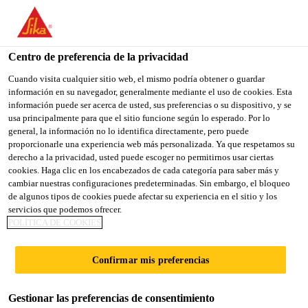
You are accessing "Sika España", it seems you are accessing it
from "Estados Unidos". We have a dedicated website for your
country.
Centro de preferencia de la privacidad
Construcción
...
SikaCeram®-215 Flex
TO
Cuando visita cualquier sitio web, el mismo podría obtener o guardar
STAY ON THE SIKA
SELECT A
información en su navegador, generalmente mediante el uso de cookies. Esta
SIKA
ESPAÑA WEBSITE
COUNTRY
información puede ser acerca de usted, sus preferencias o su dispositivo, y se
USA
usa principalmente para que el sitio funcione según lo esperado. Por lo
general, la información no lo identifica directamente, pero puede
proporcionarle una experiencia web más personalizada. Ya que respetamos su
SikaCeram®-215
Sika España
derecho a la privacidad, usted puede escoger no permitirnos usar ciertas
cookies. Haga clic en los encabezados de cada categoría para saber más y
cambiar nuestras configuraciones predeterminadas. Sin embargo, el bloqueo
Flex
de algunos tipos de cookies puede afectar su experiencia en el sitio y los
servicios que podemos ofrecer.
POLÍTICA DE COOKIES
Adhesivo de alto rendimiento flexible con
doble consistencia y excelente
Confirmar mis preferencias
trabajabilidad. Clase C2TE / C2E
Gestionar las preferencias de consentimiento
SikaCeram®-215 Flex es un adhesivo cementoso