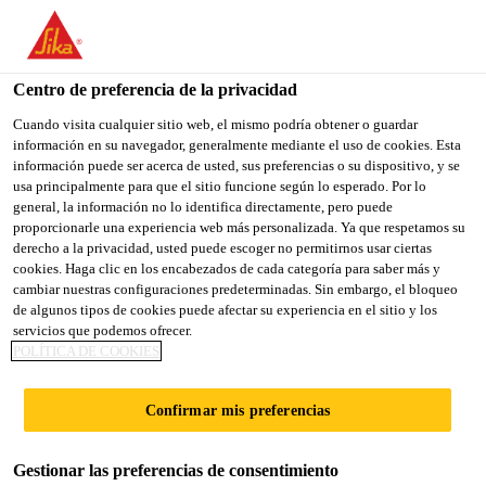
You are accessing "Sika España", it seems you are accessing it
from "Estados Unidos". We have a dedicated website for your
country.
Centro de preferencia de la privacidad
TO
Cuando visita cualquier sitio web, el mismo podría obtener o guardar
STAY ON THE SIKA
SELECT A
información en su navegador, generalmente mediante el uso de cookies. Esta
SIKA
ESPAÑA WEBSITE
COUNTRY
información puede ser acerca de usted, sus preferencias o su dispositivo, y se
USA
usa principalmente para que el sitio funcione según lo esperado. Por lo
general, la información no lo identifica directamente, pero puede
proporcionarle una experiencia web más personalizada. Ya que respetamos su
Sika España
derecho a la privacidad, usted puede escoger no permitirnos usar ciertas
cookies. Haga clic en los encabezados de cada categoría para saber más y
cambiar nuestras configuraciones predeterminadas. Sin embargo, el bloqueo
de algunos tipos de cookies puede afectar su experiencia en el sitio y los
servicios que podemos ofrecer.
POLÍTICA DE COOKIES
NUEVO DIT
Confirmar mis preferencias
PARA LA
Gestionar las preferencias de consentimiento