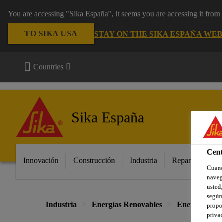
You are accessing "Sika España", it seems you are accessing it fro
TO SIKA USA
STAY ON THE SIKA ESPAÑA WEB
Countries
Sika España
Cent
Innovación
Construcción
Industria
Repara tu casa
Cuand
naveg
usted,
según
Industria
Energías Renovables
Energías Eóli
propo
priva