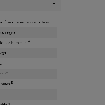
olímero terminado en silano
co, negro
A
do por humedad
kg/l
a
40 °C
B
inutos
tabla 1)