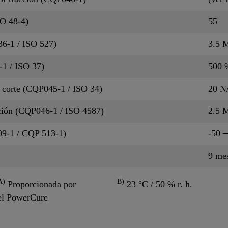
O 48-4)
55
36-1 / ISO 527)
3.5 
-1 / ISO 37)
500 
l corte (CQP045-1 / ISO 34)
20 
cción (CQP046-1 / ISO 4587)
2.5 
09-1 / CQP 513-1)
-50 
9 me
A)
B)
Proporcionada por
23 °C / 50 % r. h.
el PowerCure