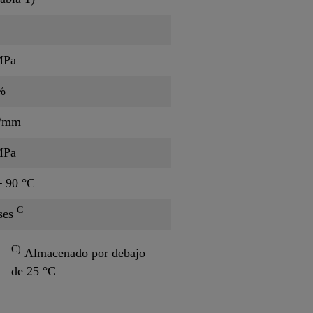
MPa
%
N/mm
MPa
─ 90 °C
C
ses
C)
Almacenado por debajo
de 25 °C