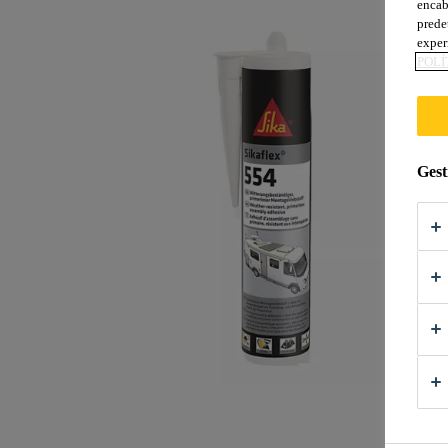
encab
prede
exper
POLÍ
Gest