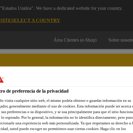
m "Estados Unidos". We have a dedicated website for your country.
SITE
SELECT A COUNTRY
Área Clientes (e-Shop)
Sobre nosotr
ro de preferencia de la privacidad
Localiza tu tienda
Noticias
Prescripción
Sostenibilidad
o visita cualquier sitio web, el mismo podría obtener o guardar información en su
ador, generalmente mediante el uso de cookies. Esta información puede ser acerca 
 sus preferencias o su dispositivo, y se usa principalmente para que el sitio funcion
 lo esperado. Por lo general, la información no lo identifica directamente, pero pue
cas
Torre de acero
Pegado de piezas auxiliares
Sikafle
rcionarle una experiencia web más personalizada. Ya que respetamos su derecho a l
cidad, usted puede escoger no permitirnos usar ciertas cookies. Haga clic en los