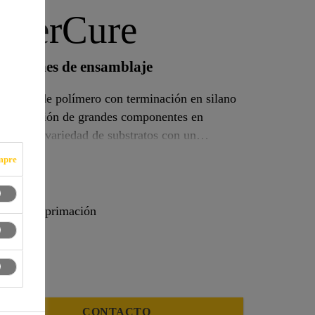
owerCure
icaciones de ensamblaje
lástico de polímero con terminación en silano
ara la unión de grandes componentes en
mpre
tos sin imprimación
CONTACTO