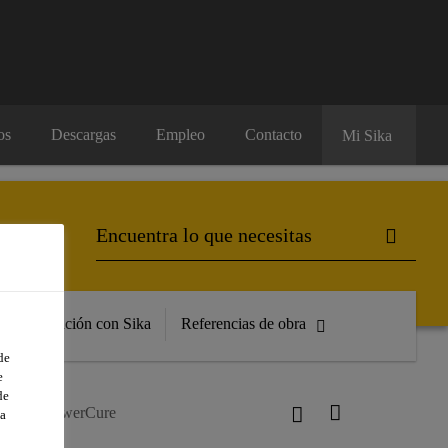
os
Descargas
Empleo
Contacto
Mi Sika
Formación con Sika
Referencias de obra
de
e
de
x®-554 PowerCure
a