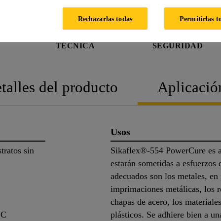
Rechazarlas todas
Permitirlas t
FICHA
FICHA DE
TÉCNICA
SEGURIDAD
talles del producto
Aplicació
Usos
tratos sin
Sikaflex®-554 PowerCure es a
estarán sometidas a esfuerzos 
adecuados son los metales, en p
imprimaciones metálicas, los r
chapas de acero, los material
VC
plásticos. Se adhiere bien a u