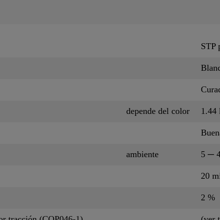
STP p
Blan
Cura
depende del color
1.44 
Buen
ambiente
5 ─ 
20 m
2 %
 por tracción (CQP046-1)
(ver 