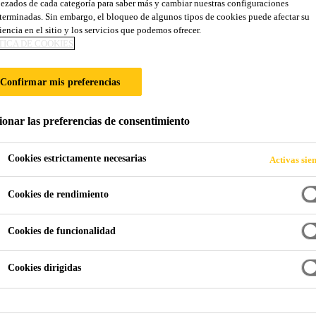
ezados de cada categoría para saber más y cambiar nuestras configuraciones
Sikaflex®-554 P
terminadas. Sin embargo, el bloqueo de algunos tipos de cookies puede afectar su
iencia en el sitio y los servicios que podemos ofrecer.
TICA DE COOKIES
Adhesivo STP de curado acelerado para apl
Confirmar mis preferencias
Sikaflex®-554 PowerCure es un sistema de adhesivo e
(STP) con curado acelerado especialmente diseñado p
ionar las preferencias de consentimiento
montajes industriales. Presenta buena adherencia a una amplia variedad de substratos con un
pretratamiento mínimo.
Cookies estrictamente necesarias
Activas sie
Lee más
Cookies de rendimiento
Buena adherencia a una amplia variedad de sustra
Cookies de funcionalidad
Muy buena resistencia a la intemperie
Pasa DIN EN 45545-2 R1/R7 HL3
Cookies dirigidas