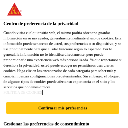
You are accessing "Sika España", it seems you are accessing it
from "Estados Unidos". We have a dedicated website for your
country.
Centro de preferencia de la privacidad
TO
Cuando visita cualquier sitio web, el mismo podría obtener o guardar
STAY ON THE SIKA
SELECT A
información en su navegador, generalmente mediante el uso de cookies. Esta
SIKA
ESPAÑA WEBSITE
COUNTRY
información puede ser acerca de usted, sus preferencias o su dispositivo, y se
USA
usa principalmente para que el sitio funcione según lo esperado. Por lo
general, la información no lo identifica directamente, pero puede
proporcionarle una experiencia web más personalizada. Ya que respetamos su
Sika España
derecho a la privacidad, usted puede escoger no permitirnos usar ciertas
cookies. Haga clic en los encabezados de cada categoría para saber más y
cambiar nuestras configuraciones predeterminadas. Sin embargo, el bloqueo
de algunos tipos de cookies puede afectar su experiencia en el sitio y los
servicios que podemos ofrecer.
PEGADO DE
POLÍTICA DE COOKIES
PIEZAS
Confirmar mis preferencias
AUXILIARES
Gestionar las preferencias de consentimiento