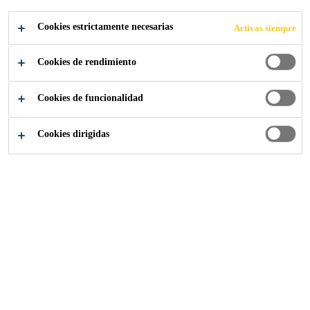
Cookies estrictamente necesarias
Activas siempre
Cookies de rendimiento
Industria
...
Pegado de piezas auxiliares
Cookies de funcionalidad
Cookies dirigidas
Fijación rápida de bandejas de cables,
escaleras y otras piezas de fijación al interior
y exterior de las torres utilizando las
tecnologías avanzadas de poliuretano de Sika.