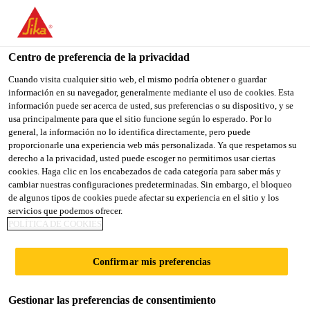
You are accessing "Sika España", it seems you are accessing it
from "Estados Unidos". We have a dedicated website for your
country.
Centro de preferencia de la privacidad
Industria
...
Sikaflex®-554
TO
Cuando visita cualquier sitio web, el mismo podría obtener o guardar
STAY ON THE SIKA
SELECT A
información en su navegador, generalmente mediante el uso de cookies. Esta
SIKA
ESPAÑA WEBSITE
COUNTRY
información puede ser acerca de usted, sus preferencias o su dispositivo, y se
USA
usa principalmente para que el sitio funcione según lo esperado. Por lo
general, la información no lo identifica directamente, pero puede
proporcionarle una experiencia web más personalizada. Ya que respetamos su
Sikaflex®-554
Sika España
derecho a la privacidad, usted puede escoger no permitirnos usar ciertas
cookies. Haga clic en los encabezados de cada categoría para saber más y
cambiar nuestras configuraciones predeterminadas. Sin embargo, el bloqueo
Adhesivo de montaje STP con opción de
de algunos tipos de cookies puede afectar su experiencia en el sitio y los
servicios que podemos ofrecer.
aceleración
POLÍTICA DE COOKIES
Sikaflex®-554 es un adhesivo elástico
Confirmar mis preferencias
monocomponente basado en la tecnología de
Polímero Silano-Terminado (STP) diseñado
Gestionar las preferencias de consentimiento
específicamente para la unión de grandes