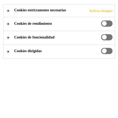
UNIQDECK
Cookies estrictamente necesarias
Activas siempre
Cookies de rendimiento
Cookies de funcionalidad
Construcción
...
Sistema Uniqdeck
Cookies dirigidas
UniqDeck®
es un sistema de cubierta sostenible y de alto
rendimiento desarrollado conjuntamente entre Sika y
Huurre
.
UniqDeck®
unifica los beneficios que aportan
las cubiertas con membranas de FPO y los paneles
sándwich, las altas prestaciones de la membrana
Sarnafil®
y la innovadora tecnología aislante
QuadCore®
.