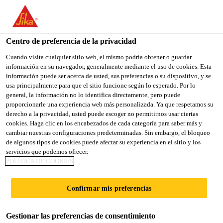
You are accessing "Sika España", it seems you are accessing it
from "Estados Unidos". We have a dedicated website for your
country.
Centro de preferencia de la privacidad
TO
Cuando visita cualquier sitio web, el mismo podría obtener o guardar
STAY ON THE SIKA
SELECT A
información en su navegador, generalmente mediante el uso de cookies. Esta
SIKA
ESPAÑA WEBSITE
COUNTRY
información puede ser acerca de usted, sus preferencias o su dispositivo, y se
USA
usa principalmente para que el sitio funcione según lo esperado. Por lo
general, la información no lo identifica directamente, pero puede
proporcionarle una experiencia web más personalizada. Ya que respetamos su
Sika España
derecho a la privacidad, usted puede escoger no permitirnos usar ciertas
cookies. Haga clic en los encabezados de cada categoría para saber más y
cambiar nuestras configuraciones predeterminadas. Sin embargo, el bloqueo
de algunos tipos de cookies puede afectar su experiencia en el sitio y los
servicios que podemos ofrecer.
POLÍTICA DE COOKIES
LANZAMIENTO
Confirmar mis preferencias
SISTEMA UNIQ
Gestionar las preferencias de consentimiento