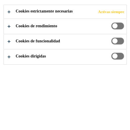
DECK
Cookies estrictamente necesarias
Activas siempre
Cookies de rendimiento
Cookies de funcionalidad
Noticias
Lanzamiento Sistema Uniq Deck
Cookies dirigidas
04/04/2024
El sistema combina la tecnología de
impermeabilización Sarnafil® de Sika, con la
capacidad aislante de los paneles HI-
QuadCore®F de Huurre Ibérica. Entre sus
ventajas, destaca la reducción de la demanda