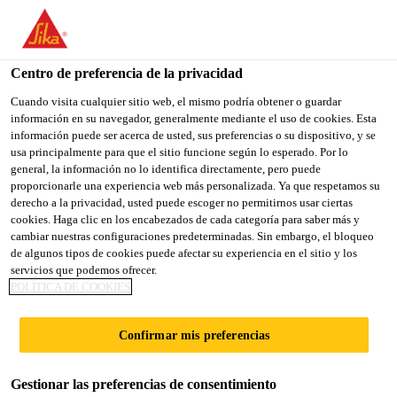
You are accessing "Sika España", it seems you are accessing it
from "Estados Unidos". We have a dedicated website for your
country.
Centro de preferencia de la privacidad
Construcción
...
Sikafloor®-100 Level (ES)
TO
Cuando visita cualquier sitio web, el mismo podría obtener o guardar
STAY ON THE SIKA
SELECT A
información en su navegador, generalmente mediante el uso de cookies. Esta
SIKA
ESPAÑA WEBSITE
COUNTRY
información puede ser acerca de usted, sus preferencias o su dispositivo, y se
USA
usa principalmente para que el sitio funcione según lo esperado. Por lo
general, la información no lo identifica directamente, pero puede
proporcionarle una experiencia web más personalizada. Ya que respetamos su
Sikafloor®-100
Sika España
derecho a la privacidad, usted puede escoger no permitirnos usar ciertas
cookies. Haga clic en los encabezados de cada categoría para saber más y
cambiar nuestras configuraciones predeterminadas. Sin embargo, el bloqueo
Level (ES)
de algunos tipos de cookies puede afectar su experiencia en el sitio y los
servicios que podemos ofrecer.
POLÍTICA DE COOKIES
Mortero autonivelante cementoso
modificado con polímeros para recrecidos
Confirmar mis preferencias
de 1 a 10 mm. C30-F5.
Gestionar las preferencias de consentimiento
Mortero autonivelante adecuado para interiores.