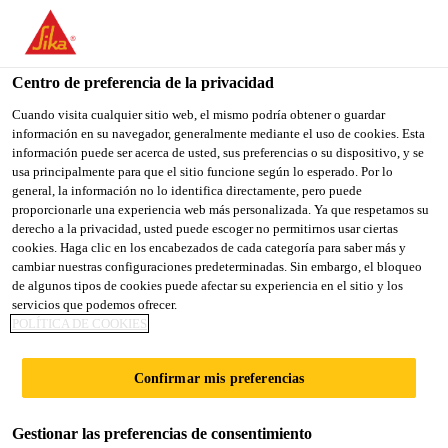
You are accessing "Sika España", it seems you are accessing it
from "Estados Unidos". We have a dedicated website for your
country.
Centro de preferencia de la privacidad
TO
Cuando visita cualquier sitio web, el mismo podría obtener o guardar
STAY ON THE SIKA
SELECT A
información en su navegador, generalmente mediante el uso de cookies. Esta
SIKA
ESPAÑA WEBSITE
COUNTRY
información puede ser acerca de usted, sus preferencias o su dispositivo, y se
USA
usa principalmente para que el sitio funcione según lo esperado. Por lo
general, la información no lo identifica directamente, pero puede
proporcionarle una experiencia web más personalizada. Ya que respetamos su
Sika España
derecho a la privacidad, usted puede escoger no permitirnos usar ciertas
cookies. Haga clic en los encabezados de cada categoría para saber más y
cambiar nuestras configuraciones predeterminadas. Sin embargo, el bloqueo
de algunos tipos de cookies puede afectar su experiencia en el sitio y los
servicios que podemos ofrecer.
POLÍTICA DE COOKIES
EL PUENTE DE
Confirmar mis preferencias
RIALTO
Gestionar las preferencias de consentimiento