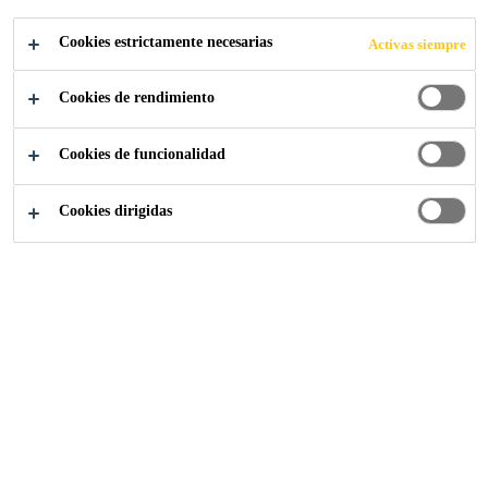
Cookies estrictamente necesarias
Activas siempre
Cookies de rendimiento
Proyectos Referencia
El Puente de rialto
Cookies de funcionalidad
Cookies dirigidas
2017
VENICE, ITALY
Diseñado por Antonio da Ponte y
completado después de tres años en
1591, el Puente Rialto es uno de los
puentes más conocidos del mundo y
es sin duda el puente más famoso de