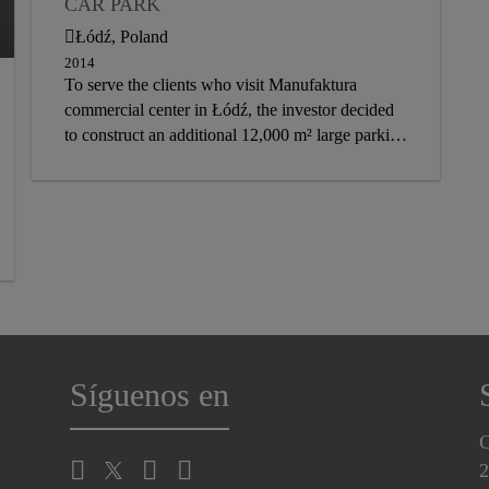
CAR PARK
INDUSTRIAL FLOORING
Łódź, Poland
FLOORING
NEW BUILD
2014
To serve the clients who visit Manufaktura
EXTERIOR
commercial center in Łódź, the investor decided
to construct an additional 12,000 m² large parking
deck in the area. The main requirements of this
project were high crack bridging ability even at
low temperatures and a fast curing solution due to
the unstable weather conditions in the area.
Síguenos en
C
2