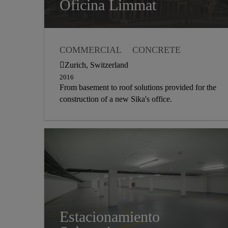
Oficina Limmat
COMMERCIAL
CONCRETE
WATERPROOFING
FLOORING
Zurich, Switzerland
ROOFING
REFURBISHMENT
2016
From basement to roof solutions provided for the
COATING
SEALANT
construction of a new Sika's office.
CONSTRUCTION ADHESIVE
BUILDING ENVELOPE
CONCRETE ADMIXTURE
CORROSION PROTECTION
DECORATIVE FLOOR
FACADE
GROUT
INDUSTRIAL COATING
INDUSTRIAL FLOORING
MORTAR
PRECAST CONCRETE
SOLAR ROOF
TILE SETTING
Estacionamiento
WATERPROOFING MEMBRANE