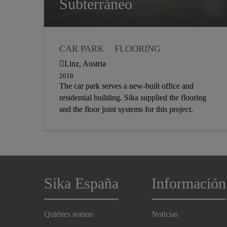
Subterráneo
NEW BUILD
EXTERIOR
INTERIOR
CAR PARK
FLOORING
INDUSTRIAL COATING
Linz, Austria
JOINT SEALING
NEW BUILD
2018
The car park serves a new-built office and
INTERIOR
residential building. Sika supplied the flooring
and the floor joint systems for this project.
Sika España
Información
Quiénes somos
Noticias