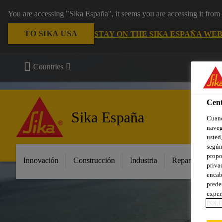
You are accessing "Sika España", it seems you are accessing it fro
TO SIKA USA
STAY ON THE SIKA ESPAÑA WEB
Countries
Cent
Sika España
Cuand
naveg
usted,
según
propo
Innovación
Construcción
Industria
Repara tu casa
priva
encab
prede
exper
POLÍ