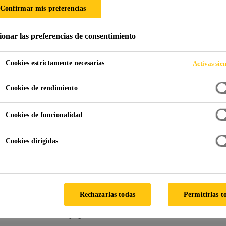
Confirmar mis preferencias
EFERENCIA
ionar las preferencias de consentimiento
Cookies estrictamente necesarias
Activas sie
Cookies de rendimiento
Cookies de funcionalidad
Cookies dirigidas
de proyectos completos de Sika de todo el mun
Rechazarlas todas
Permitirlas t
soluciones y conocimientos especializados, en 
hasta escuelas y plantas hidroeléctricas.