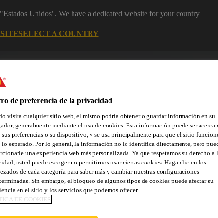
m "Estados Unidos". We have a dedicated website for your country.
SITE
SELECT A COUNTRY
Área Clientes (e-Shop)
Sobre nosotr
ro de preferencia de la privacidad
o visita cualquier sitio web, el mismo podría obtener o guardar información en su
ador, generalmente mediante el uso de cookies. Esta información puede ser acerca 
 sus preferencias o su dispositivo, y se usa principalmente para que el sitio funcion
 lo esperado. Por lo general, la información no lo identifica directamente, pero pue
rcionarle una experiencia web más personalizada. Ya que respetamos su derecho a l
Localiza tu tienda
Noticias
Prescripción
Sostenibilidad
cidad, usted puede escoger no permitirnos usar ciertas cookies. Haga clic en los
ezados de cada categoría para saber más y cambiar nuestras configuraciones
terminadas. Sin embargo, el bloqueo de algunos tipos de cookies puede afectar su
iencia en el sitio y los servicios que podemos ofrecer.
TICA DE COOKIES