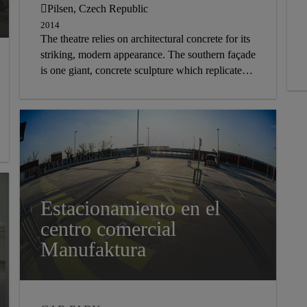
BUILDING ENVELOPE
Pilsen, Czech Republic
CONCRETE ADMIXTURE
2014
The theatre relies on architectural concrete for its
NEW BUILD
EXTERIOR
striking, modern appearance. The southern façade
FACADE
is one giant, concrete sculpture which replicates
an imaginary stage curtain, while other façades
are constructed using red colored concrete panels.
The use of Sika ColorFlo® Liquid color
pigments enabled to accurately produce the red
concrete color stipulated by the architect.
Estacionamiento en el
centro comercial
Manufaktura