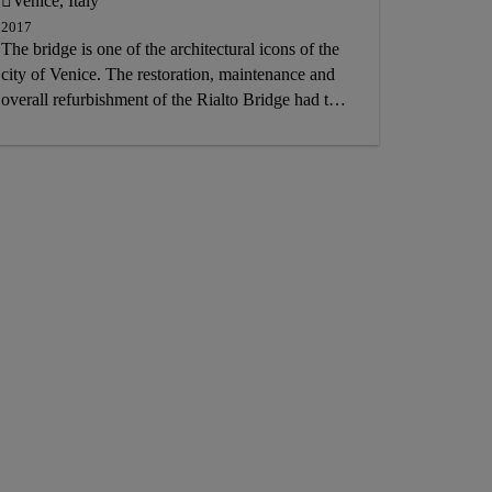
Venice, Italy
INJECTION
2017
The bridge is one of the architectural icons of the
STRUCTURAL STRENGTHENING
city of Venice. The restoration, maintenance and
REPAIR
EXTERIOR
overall refurbishment of the Rialto Bridge had to
preserve the architectural nature of the original
materials and apply non-invasive but efficient
structural solutions as well as stop the decay of its
structure and materials.