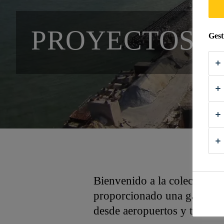
PROYECTOS R
Gest
Bienvenido a la colección 
proporcionado una gama de 
desde aeropuertos y túneles 