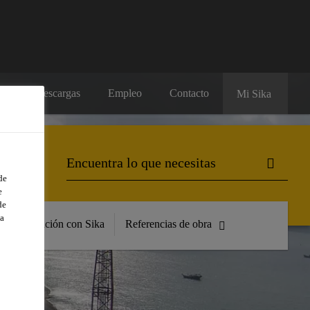
os
Descargas
Empleo
Contacto
Mi Sika
de
e
de
a
Formación con Sika
Referencias de obra