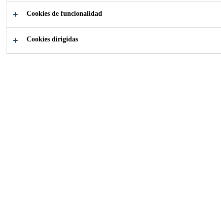
DECORATIVAS
Cookies de funcionalidad
Amplia gama con SikaBlock®
Cookies dirigidas
¿En qué podemos
ayudarte?