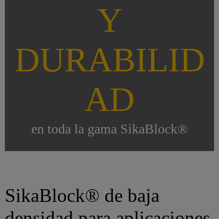
Y
DURABILID
AD
en toda la gama SikaBlock®
SikaBlock® de baja
densidad para aplicaciones