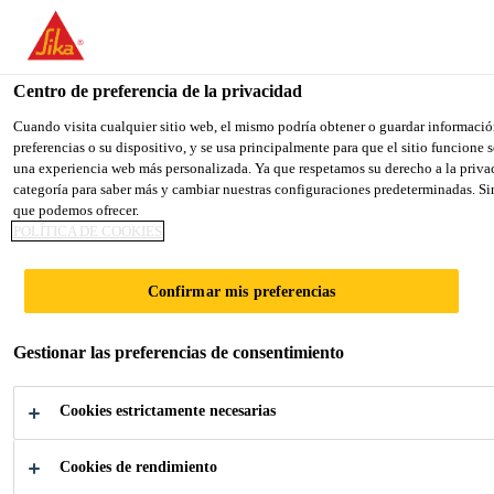
You are accessing "Sika España", it seems you are accessing it fro
TO SIKA USA
STAY ON THE SIKA ESPAÑA WEB
Centro de preferencia de la privacidad
Cuando visita cualquier sitio web, el mismo podría obtener o guardar informació
preferencias o su dispositivo, y se usa principalmente para que el sitio funcione
Sika España
una experiencia web más personalizada. Ya que respetamos su derecho a la privac
categoría para saber más y cambiar nuestras configuraciones predeterminadas. Sin
que podemos ofrecer.
POLÍTICA DE COOKIES
TABLEROS DE
Confirmar mis preferencias
DISEÑO PARA
Gestionar las preferencias de consentimiento
GRANDES
Cookies estrictamente necesarias
CREACIONES
Cookies de rendimiento