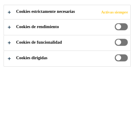
Cookies estrictamente necesarias
Activas siempre
Cookies de rendimiento
Industria
Posventa Auto
Panel de pegado
Cookies de funcionalidad
Cookies dirigidas
Sika es un fabricante clave de soluciones de
pegado estructural para la fabricación de
vehículos. Para la sustitución de paneles
exteriores, así como de componentes
estructurales de turismos, Sika ofrece una
solución de sistema completa.