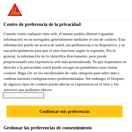
You are accessing "Sika España", it seems you are accessing it
from "Estados Unidos". We have a dedicated website for your
country.
Centro de preferencia de la privacidad
TO
Cuando visita cualquier sitio web, el mismo podría obtener o guardar
STAY ON THE SIKA
SELECT A
información en su navegador, generalmente mediante el uso de cookies. Esta
SIKA
ESPAÑA WEBSITE
COUNTRY
información puede ser acerca de usted, sus preferencias o su dispositivo, y se
USA
usa principalmente para que el sitio funcione según lo esperado. Por lo
general, la información no lo identifica directamente, pero puede
proporcionarle una experiencia web más personalizada. Ya que respetamos su
Sika España
derecho a la privacidad, usted puede escoger no permitirnos usar ciertas
cookies. Haga clic en los encabezados de cada categoría para saber más y
cambiar nuestras configuraciones predeterminadas. Sin embargo, el bloqueo
de algunos tipos de cookies puede afectar su experiencia en el sitio y los
servicios que podemos ofrecer.
POLÍTICA DE COOKIES
PANEL DE
Confirmar mis preferencias
PEGADO
Gestionar las preferencias de consentimiento