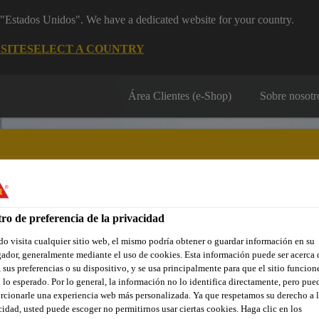
m "Estados Unidos". We have a dedicated website for your country.
SITE
SELECT A COUNTRY
Área Clientes (e-Shop)
Sobre nosotr
ro de preferencia de la privacidad
Localiza tu tienda
Noticias
Prescripción
Sostenibilidad
o visita cualquier sitio web, el mismo podría obtener o guardar información en su
ador, generalmente mediante el uso de cookies. Esta información puede ser acerca 
 sus preferencias o su dispositivo, y se usa principalmente para que el sitio funcion
 lo esperado. Por lo general, la información no lo identifica directamente, pero pue
rcionarle una experiencia web más personalizada. Ya que respetamos su derecho a l
cidad, usted puede escoger no permitirnos usar ciertas cookies. Haga clic en los