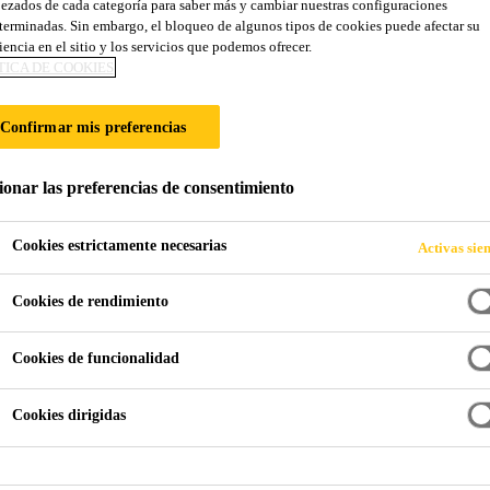
ezados de cada categoría para saber más y cambiar nuestras configuraciones
terminadas. Sin embargo, el bloqueo de algunos tipos de cookies puede afectar su
iencia en el sitio y los servicios que podemos ofrecer.
LANTE
TICA DE COOKIES
Confirmar mis preferencias
ionar las preferencias de consentimiento
Cookies estrictamente necesarias
Activas sie
Cookies de rendimiento
hadas
Cristal aislante
Cookies de funcionalidad
leta de productos para el sellado de cristal aisl
Cookies dirigidas
 para cristal aislante son soluciones de estanque