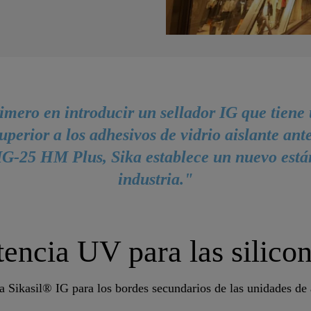
rimero en introducir un sellador IG que tiene 
perior a los adhesivos de vidrio aislante ant
IG-25 HM Plus, Sika establece un nuevo está
industria."
tencia UV para las silico
na Sikasil® IG para los bordes secundarios de las unidades de 