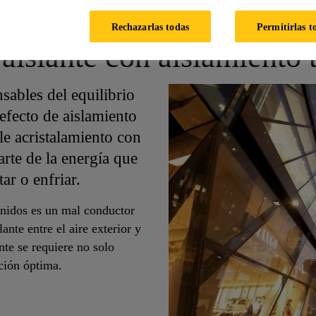
Rechazarlas todas
Permitirlas t
 aislante con aislamiento
sables del equilibrio
 efecto de aislamiento
le acristalamiento con
arte de la energía que
ar o enfriar.
 unidos es un mal conductor
ante entre el aire exterior y
ante se requiere no solo
ción óptima.