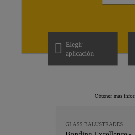
Elegir
aplicación
Obtener más inform
GLASS BALUSTRADES
INSULATING GLASS
Bonding Excellence -