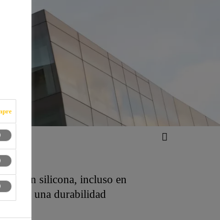
mpre
ante con silicona, incluso en
idad con una durabilidad