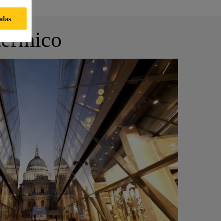
odas
 térmico