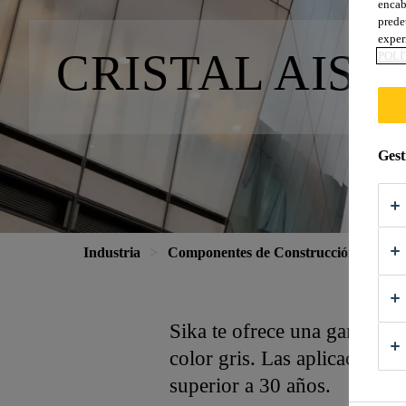
encab
prede
exper
CRISTAL AIS
POLÍ
Gest
Industria
Componentes de Construcción
Fac
Sika te ofrece una gama comp
color gris. Las aplicaciones
superior a 30 años.