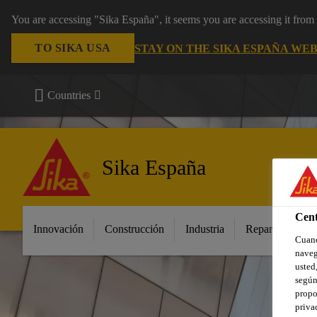
You are accessing "Sika España", it seems you are accessing it fro
TO SIKA USA
STAY ON THE SIKA ESPAÑA WEB
Countries
Sika España
Cent
Innovación
Construcción
Industria
Repara tu casa
Cuand
naveg
usted,
según
propo
priva