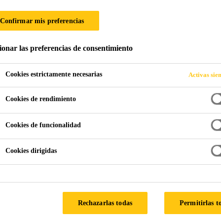
Confirmar mis preferencias
LÍQUIDAS BICO
ionar las preferencias de consentimiento
Cookies estrictamente necesarias
Activas sie
Cookies de rendimiento
Cookies de funcionalidad
tas
Cubierta con protección pesada
Membranas líquidas bic
Cookies dirigidas
 LÍQUIDAS PROYECTABLES SIKALASTIC®
dimiento proyectables Sikalastic® aseguran:
Rechazarlas todas
Permitirlas t
untas.