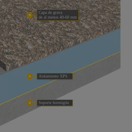
Capa de grava
de al menos 40-60 mm
Aislamiento XPS
Soporte hormigón