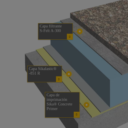
Capa filtrante
S-Felt A-300
Capa Sikalastic®
-851 R
Capa de
imprimación
Sika® Concrete
Primer