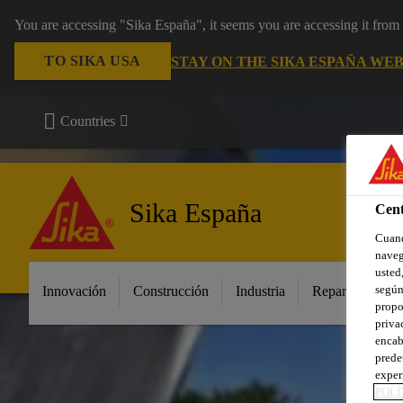
You are accessing "Sika España", it seems you are accessing it fro
TO SIKA USA
STAY ON THE SIKA ESPAÑA WEB
Countries
Sika España
Cent
Cuand
naveg
usted,
según
Innovación
Construcción
Industria
Repara tu casa
propo
priva
encab
prede
exper
POLÍ