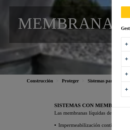
MEMBRANAS 
Gest
Construcción
Proteger
Sistemas para cubier
SISTEMAS CON MEMBRANAS
Las membranas líquidas de alto ren
Impermeabilización continua sin j