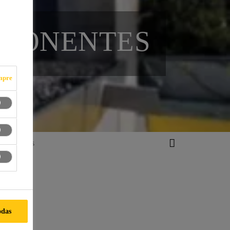
MPONENTES
mpre
omponentes
odas