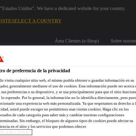
m "Estados Unidos". We have a dedicated website for your country.
SITE
SELECT A COUNTRY
Área Clientes (e-Shop)
Sobre nosotr
ro de preferencia de la privacidad
o visita cualquier sitio web, el mismo podría obtener o guardar información en su
ador, generalmente mediante el uso de cookies. Esta información puede ser acerca 
 sus preferencias o su dispositivo, y se usa principalmente para que el sitio funcion
 lo esperado. Por lo general, la información no lo identifica directamente, pero pue
Localiza tu tienda
Noticias
Prescripción
Sostenibilidad
rcionarle una experiencia web más personalizada. Ya que respetamos su derecho a l
cidad, usted puede escoger no permitirnos usar ciertas cookies. Haga clic en los
ezados de cada categoría para saber más y cambiar nuestras configuraciones
terminadas. Sin embargo, el bloqueo de algunos tipos de cookies puede afectar su
iencia en el sitio y los servicios que podemos ofrecer.
TICA DE COOKIES