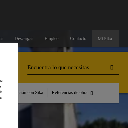
os
Descargas
Empleo
Contacto
Mi Sika
de
e
de
Formación con Sika
Referencias de obra
a