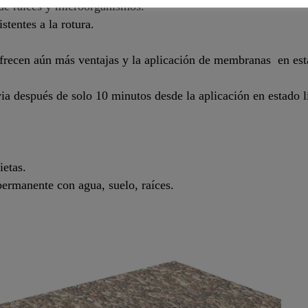
 de raíces y microorganismos.
stentes a la rotura.
frecen aún más ventajas y la aplicación de membranas en est
via después de solo 10 minutos desde la aplicación en estado l
ietas.
permanente con agua, suelo, raíces.