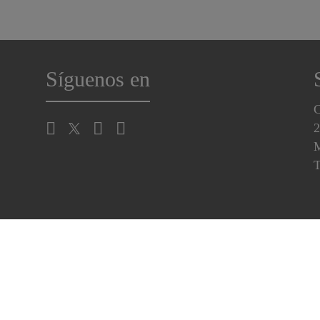
Síguenos en
C
2
M
T