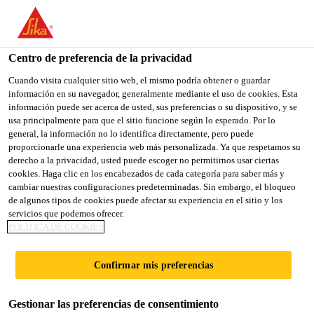
You are accessing "Sika España", it seems you are accessing it
from "Estados Unidos". We have a dedicated website for your
country.
Centro de preferencia de la privacidad
TO
Cuando visita cualquier sitio web, el mismo podría obtener o guardar
STAY ON THE SIKA
SELECT A
información en su navegador, generalmente mediante el uso de cookies. Esta
SIKA
ESPAÑA WEBSITE
COUNTRY
información puede ser acerca de usted, sus preferencias o su dispositivo, y se
USA
usa principalmente para que el sitio funcione según lo esperado. Por lo
general, la información no lo identifica directamente, pero puede
proporcionarle una experiencia web más personalizada. Ya que respetamos su
Sika España
derecho a la privacidad, usted puede escoger no permitirnos usar ciertas
cookies. Haga clic en los encabezados de cada categoría para saber más y
cambiar nuestras configuraciones predeterminadas. Sin embargo, el bloqueo
de algunos tipos de cookies puede afectar su experiencia en el sitio y los
servicios que podemos ofrecer.
PRODUCTOS DE
POLÍTICA DE COOKIES
PROTECCIÓN Y
Confirmar mis preferencias
LIMPIEZA
Gestionar las preferencias de consentimiento