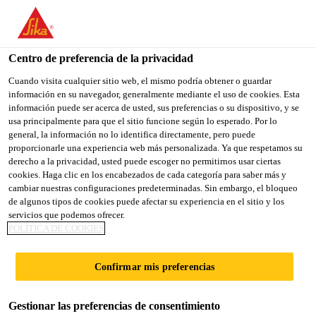
You are accessing "Sika España", it seems you are accessing it
from "Estados Unidos". We have a dedicated website for your
country.
Centro de preferencia de la privacidad
Construcción
...
Sikagard®-5500
TO
Cuando visita cualquier sitio web, el mismo podría obtener o guardar
STAY ON THE SIKA
SELECT A
información en su navegador, generalmente mediante el uso de cookies. Esta
SIKA
ESPAÑA WEBSITE
COUNTRY
información puede ser acerca de usted, sus preferencias o su dispositivo, y se
USA
usa principalmente para que el sitio funcione según lo esperado. Por lo
general, la información no lo identifica directamente, pero puede
proporcionarle una experiencia web más personalizada. Ya que respetamos su
Sikagard®-5500
Sika España
derecho a la privacidad, usted puede escoger no permitirnos usar ciertas
cookies. Haga clic en los encabezados de cada categoría para saber más y
cambiar nuestras configuraciones predeterminadas. Sin embargo, el bloqueo
Revestimiento anticarbonatación y
de algunos tipos de cookies puede afectar su experiencia en el sitio y los
servicios que podemos ofrecer.
protector del hormigón, con elevada
POLÍTICA DE COOKIES
capacidad para puentear fisuras y con
mayores beneficios de sostenibilidad
Confirmar mis preferencias
Sikagard®-5500 es un revestimiento
Gestionar las preferencias de consentimiento
anticarbonatación, protector, elástico,