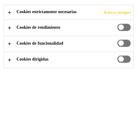
epoxy.
Cookies estrictamente necesarias
Activas siempre
Buena resistencia química y mecánica
Cookies de rendimiento
Buena resistencia al desgaste y a la abrasión
Cookies de funcionalidad
Fácil aplicación
LOCALIZA TU TIENDA
Cookies dirigidas
CONTACTO