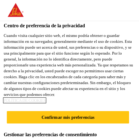
You are accessing "Sika España", it seems you are accessing it
from "Estados Unidos". We have a dedicated website for your
country.
Centro de preferencia de la privacidad
Construcción
...
Sikafloor® MultiDur ES-14
TO
Cuando visita cualquier sitio web, el mismo podría obtener o guardar
STAY ON THE SIKA
SELECT A
información en su navegador, generalmente mediante el uso de cookies. Esta
SIKA
ESPAÑA WEBSITE
COUNTRY
información puede ser acerca de usted, sus preferencias o su dispositivo, y se
USA
usa principalmente para que el sitio funcione según lo esperado. Por lo
general, la información no lo identifica directamente, pero puede
proporcionarle una experiencia web más personalizada. Ya que respetamos su
Sikafloor®
Sika España
derecho a la privacidad, usted puede escoger no permitirnos usar ciertas
cookies. Haga clic en los encabezados de cada categoría para saber más y
cambiar nuestras configuraciones predeterminadas. Sin embargo, el bloqueo
MultiDur ES-14
de algunos tipos de cookies puede afectar su experiencia en el sitio y los
servicios que podemos ofrecer.
POLÍTICA DE COOKIES
Revestimiento de pavimento epoxy,
unicolor y de aplicación con rodillo
Confirmar mis preferencias
Sikafloor® MultiDur ES-14 es un sistema de
Gestionar las preferencias de consentimiento
pavimento rígido, liso y coloreado basado en resinas