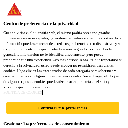
You are accessing "Sika España", it seems you are accessing it
from "Estados Unidos". We have a dedicated website for your
country.
Centro de preferencia de la privacidad
TO
Cuando visita cualquier sitio web, el mismo podría obtener o guardar
STAY ON THE SIKA
SELECT A
información en su navegador, generalmente mediante el uso de cookies. Esta
SIKA
ESPAÑA WEBSITE
COUNTRY
información puede ser acerca de usted, sus preferencias o su dispositivo, y se
USA
usa principalmente para que el sitio funcione según lo esperado. Por lo
general, la información no lo identifica directamente, pero puede
proporcionarle una experiencia web más personalizada. Ya que respetamos su
Sika España
derecho a la privacidad, usted puede escoger no permitirnos usar ciertas
cookies. Haga clic en los encabezados de cada categoría para saber más y
cambiar nuestras configuraciones predeterminadas. Sin embargo, el bloqueo
de algunos tipos de cookies puede afectar su experiencia en el sitio y los
servicios que podemos ofrecer.
ACRISTALAMIENT
POLÍTICA DE COOKIES
O ESTRUCTURAL
Confirmar mis preferencias
Gestionar las preferencias de consentimiento