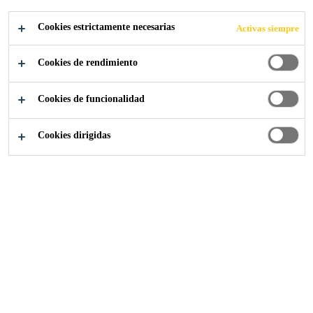
Cookies estrictamente necesarias
Activas siempre
Sika Sostenible
Soluciones Sostenibles
Contacto
Cookies de rendimiento
Cookies de funcionalidad
Para cualquier consulta o pregunta, complete el
Cookies dirigidas
formulario y comuníquese con Sika.
Tu petición
Salutation