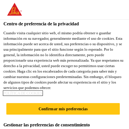
You are accessing "Sika España", it seems you are accessing it
from "Estados Unidos". We have a dedicated website for your
country.
Centro de preferencia de la privacidad
TO
Cuando visita cualquier sitio web, el mismo podría obtener o guardar
STAY ON THE SIKA
SELECT A
información en su navegador, generalmente mediante el uso de cookies. Esta
SIKA
ESPAÑA WEBSITE
COUNTRY
información puede ser acerca de usted, sus preferencias o su dispositivo, y se
USA
usa principalmente para que el sitio funcione según lo esperado. Por lo
general, la información no lo identifica directamente, pero puede
proporcionarle una experiencia web más personalizada. Ya que respetamos su
Sika España
derecho a la privacidad, usted puede escoger no permitirnos usar ciertas
cookies. Haga clic en los encabezados de cada categoría para saber más y
cambiar nuestras configuraciones predeterminadas. Sin embargo, el bloqueo
de algunos tipos de cookies puede afectar su experiencia en el sitio y los
servicios que podemos ofrecer.
CONTACTO
POLÍTICA DE COOKIES
Confirmar mis preferencias
Gestionar las preferencias de consentimiento