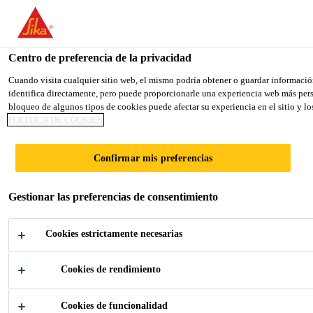
You are accessing "Sika España", it seems you are accessing it fro
TO SIKA USA
STAY ON THE SIKA ESPAÑA WEB
Centro de preferencia de la privacidad
Cuando visita cualquier sitio web, el mismo podría obtener o guardar información
identifica directamente, pero puede proporcionarle una experiencia web más pers
Sika España
bloqueo de algunos tipos de cookies puede afectar su experiencia en el sitio y lo
POLÍTICA DE COOKIES
Confirmar mis preferencias
DIVERSIDAD
Gestionar las preferencias de consentimiento
Cookies estrictamente necesarias
Cookies de rendimiento
Sika Sostenible
Dimensión Social
Diversidad
Cookies de funcionalidad