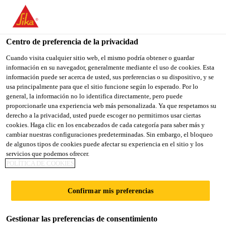
You are accessing "Sika España", it seems you are accessing it
from "Estados Unidos". We have a dedicated website for your
country.
Centro de preferencia de la privacidad
Repara tu casa - Hazlo tú mismo
...
SikaHyflex®-250
TO
Cuando visita cualquier sitio web, el mismo podría obtener o guardar
STAY ON THE SIKA
SELECT A
información en su navegador, generalmente mediante el uso de cookies. Esta
SIKA
ESPAÑA WEBSITE
COUNTRY
información puede ser acerca de usted, sus preferencias o su dispositivo, y se
USA
usa principalmente para que el sitio funcione según lo esperado. Por lo
general, la información no lo identifica directamente, pero puede
proporcionarle una experiencia web más personalizada. Ya que respetamos su
SikaHyflex®-250
Sika España
derecho a la privacidad, usted puede escoger no permitirnos usar ciertas
cookies. Haga clic en los encabezados de cada categoría para saber más y
cambiar nuestras configuraciones predeterminadas. Sin embargo, el bloqueo
Facade
de algunos tipos de cookies puede afectar su experiencia en el sitio y los
servicios que podemos ofrecer.
POLÍTICA DE COOKIES
Sellador de juntas de alto rendimiento
para fachadas de hormigón, mampostería
Confirmar mis preferencias
e EIFS
Gestionar las preferencias de consentimiento
SikaHyflex®-250 Facade es un sellador de juntas de