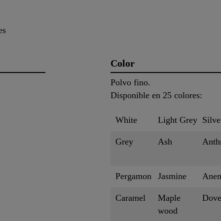
es
Color
Polvo fino.
Disponible en 25 colores:
White
Light Grey
Silve
Grey
Ash
Anthr
Pergamon
Jasmine
Ane
Caramel
Maple
Dove
wood