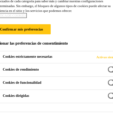
ezados de cada categoría para saber más y cambiar nuestras configuraciones
SikaCeram® Cle
terminadas. Sin embargo, el bloqueo de algunos tipos de cookies puede afectar su
iencia en el sitio y los servicios que podemos ofrecer.
TICA DE COOKIES
Lechada de cemento para relleno de juntas
Confirmar mis preferencias
SikaCeram® CleanGrout es una lechada de cemento pre
relleno de juntas de 1 a 8 mm de ancho en paramentos y pavimentos. Los adi
ionar las preferencias de consentimiento
mezcla proporcionan una protección activa y una prev
y microorganismos, mantiendo estable los colores, así
Cookies estrictamente necesarias
Activas sie
Lee más
capacidad de repeler el agua. Apto para aplicaciones in
Cookies de rendimiento
Aplicación en vertical y horizontal
Cookies de funcionalidad
Repele el agua.
Resistente a la abrasión.
Cookies dirigidas