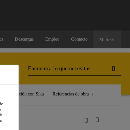
os
Descargas
Empleo
Contacto
Mi Sika
Formación con Sika
Referencias de obra
de
e
de
a