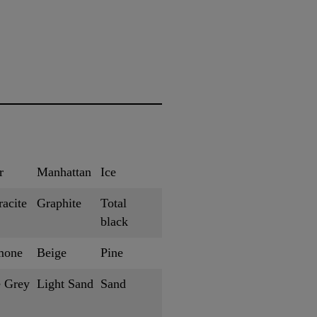
r
Manhattan
Ice
acite
Graphite
Total
black
mone
Beige
Pine
 Grey
Light Sand
Sand