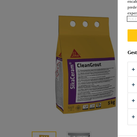
encab
prede
exper
POLÍ
Gest