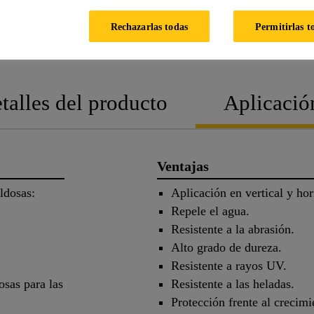
Rechazarlas todas
Permitirlas t
FICHA
FICHA DE
TÉCNICA
SEGURIDAD
talles del producto
Aplicació
Ventajas
ldosas:
Aplicación en vertical y hor
Repele el agua.
Resistente a la abrasión.
Alto grado de dureza.
Resistente a rayos UV.
sas para las
Resistente a las heladas.
Protección frente al crecim