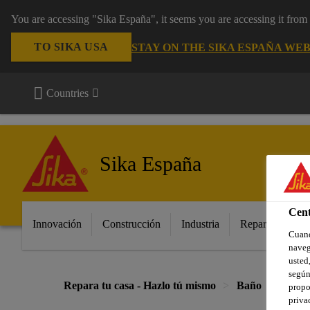
You are accessing "Sika España", it seems you are accessing it fro
TO SIKA USA
STAY ON THE SIKA ESPAÑA WEB
Countries
Sika España
Cent
Innovación
Construcción
Industria
Repara tu casa
Cuand
naveg
usted,
según
Repara tu casa - Hazlo tú mismo
Baño
SikaC
propo
priva