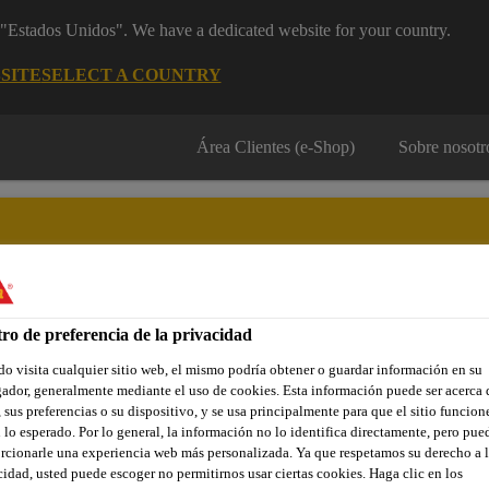
m "Estados Unidos". We have a dedicated website for your country.
SITE
SELECT A COUNTRY
Área Clientes (e-Shop)
Sobre nosotr
ro de preferencia de la privacidad
Localiza tu tienda
Noticias
Prescripción
Sostenibilidad
o visita cualquier sitio web, el mismo podría obtener o guardar información en su
ador, generalmente mediante el uso de cookies. Esta información puede ser acerca 
 sus preferencias o su dispositivo, y se usa principalmente para que el sitio funcion
 lo esperado. Por lo general, la información no lo identifica directamente, pero pue
eram® CleanGrout
rcionarle una experiencia web más personalizada. Ya que respetamos su derecho a l
cidad, usted puede escoger no permitirnos usar ciertas cookies. Haga clic en los