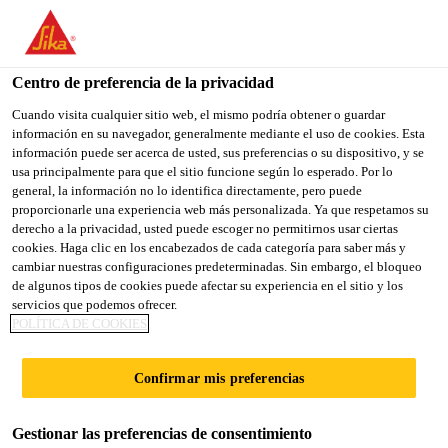
You are accessing "Sika España", it seems you are accessing it
from "Estados Unidos". We have a dedicated website for your
country.
Centro de preferencia de la privacidad
TO
Cuando visita cualquier sitio web, el mismo podría obtener o guardar
STAY ON THE SIKA
SELECT A
información en su navegador, generalmente mediante el uso de cookies. Esta
SIKA
ESPAÑA WEBSITE
COUNTRY
información puede ser acerca de usted, sus preferencias o su dispositivo, y se
USA
usa principalmente para que el sitio funcione según lo esperado. Por lo
general, la información no lo identifica directamente, pero puede
proporcionarle una experiencia web más personalizada. Ya que respetamos su
Sika España
derecho a la privacidad, usted puede escoger no permitirnos usar ciertas
cookies. Haga clic en los encabezados de cada categoría para saber más y
cambiar nuestras configuraciones predeterminadas. Sin embargo, el bloqueo
de algunos tipos de cookies puede afectar su experiencia en el sitio y los
servicios que podemos ofrecer.
POLÍTICA DE COOKIES
REFERENCIAS
Confirmar mis preferencias
PAVIMENTOS
Gestionar las preferencias de consentimiento