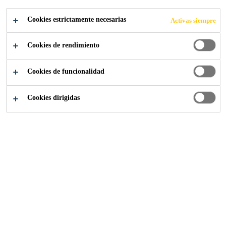
Cookies estrictamente necesarias
Activas siempre
Cookies de rendimiento
Prescripción
...
Referencias Industria
Cookies de funcionalidad
Cookies dirigidas
Sika España
Quiénes somos
Mercado Sika España
Grupo Sika
Trabaja con nosotros