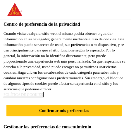
You are accessing "Sika España", it seems you are accessing it
from "Estados Unidos". We have a dedicated website for your
country.
Centro de preferencia de la privacidad
TO
Cuando visita cualquier sitio web, el mismo podría obtener o guardar
STAY ON THE SIKA
SELECT A
información en su navegador, generalmente mediante el uso de cookies. Esta
SIKA
ESPAÑA WEBSITE
COUNTRY
información puede ser acerca de usted, sus preferencias o su dispositivo, y se
USA
usa principalmente para que el sitio funcione según lo esperado. Por lo
general, la información no lo identifica directamente, pero puede
proporcionarle una experiencia web más personalizada. Ya que respetamos su
Sika España
derecho a la privacidad, usted puede escoger no permitirnos usar ciertas
cookies. Haga clic en los encabezados de cada categoría para saber más y
cambiar nuestras configuraciones predeterminadas. Sin embargo, el bloqueo
de algunos tipos de cookies puede afectar su experiencia en el sitio y los
servicios que podemos ofrecer.
POLÍTICA DE COOKIES
REFERENCIAS
Confirmar mis preferencias
INDUSTRIA
Gestionar las preferencias de consentimiento