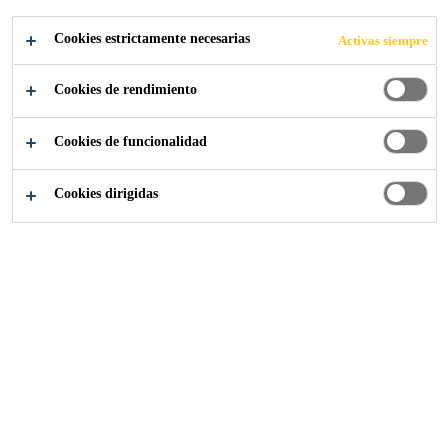
MÁS RÁPIDO.
Cookies estrictamente necesarias
Activas siempre
CONSTRUYE
Cookies de rendimiento
MEJOR.
Cookies de funcionalidad
Cookies dirigidas
Prescripción
...
Piensa a lo grande. Pega más rápido. C
2024
TRANSPORTATION