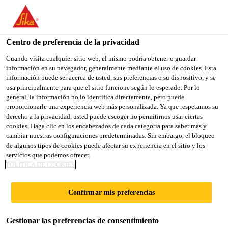
You are accessing "Sika España", it seems you are accessing it
from "Estados Unidos". We have a dedicated website for your
country.
Centro de preferencia de la privacidad
TO
Cuando visita cualquier sitio web, el mismo podría obtener o guardar
STAY ON THE SIKA
SELECT A
información en su navegador, generalmente mediante el uso de cookies. Esta
SIKA
ESPAÑA WEBSITE
COUNTRY
información puede ser acerca de usted, sus preferencias o su dispositivo, y se
USA
usa principalmente para que el sitio funcione según lo esperado. Por lo
general, la información no lo identifica directamente, pero puede
proporcionarle una experiencia web más personalizada. Ya que respetamos su
Sika España
derecho a la privacidad, usted puede escoger no permitirnos usar ciertas
cookies. Haga clic en los encabezados de cada categoría para saber más y
cambiar nuestras configuraciones predeterminadas. Sin embargo, el bloqueo
de algunos tipos de cookies puede afectar su experiencia en el sitio y los
servicios que podemos ofrecer.
POLÍTICA DE COOKIES
PIENSA A LO
Confirmar mis preferencias
GRANDE. PEGA
Gestionar las preferencias de consentimiento