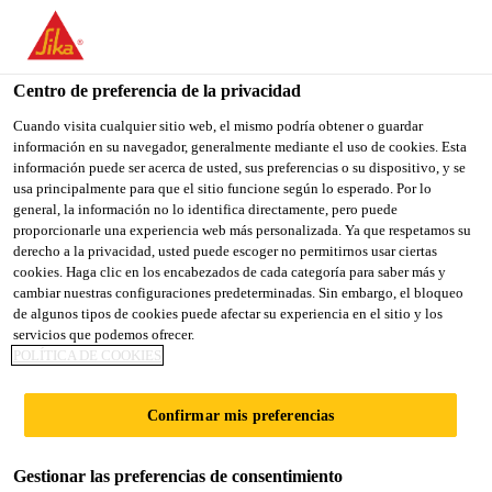
You are accessing "Sika España", it seems you are accessing it
from "Estados Unidos". We have a dedicated website for your
country.
Centro de preferencia de la privacidad
TO
Cuando visita cualquier sitio web, el mismo podría obtener o guardar
STAY ON THE SIKA
SELECT A
información en su navegador, generalmente mediante el uso de cookies. Esta
SIKA
ESPAÑA WEBSITE
COUNTRY
información puede ser acerca de usted, sus preferencias o su dispositivo, y se
USA
usa principalmente para que el sitio funcione según lo esperado. Por lo
general, la información no lo identifica directamente, pero puede
proporcionarle una experiencia web más personalizada. Ya que respetamos su
Sika España
derecho a la privacidad, usted puede escoger no permitirnos usar ciertas
cookies. Haga clic en los encabezados de cada categoría para saber más y
cambiar nuestras configuraciones predeterminadas. Sin embargo, el bloqueo
de algunos tipos de cookies puede afectar su experiencia en el sitio y los
servicios que podemos ofrecer.
POLÍTICA DE COOKIES
PEGAR.
Confirmar mis preferencias
CONSTRUIR.
Gestionar las preferencias de consentimiento