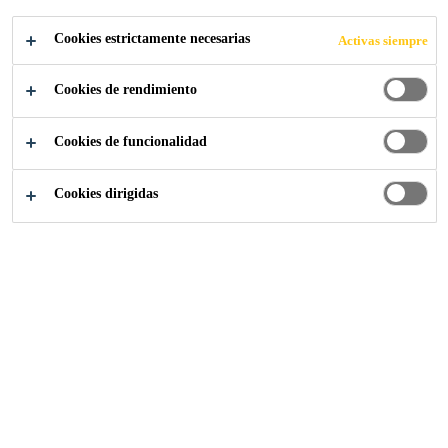
REINICIAR.
Cookies estrictamente necesarias
Activas siempre
Cómo los paneles de pared interiores con
soluciones de pegado
pueden industrializar
Cookies de rendimiento
la construcción modular
Cookies de funcionalidad
Cookies dirigidas
Prescripción
...
Pegar. Construir. Reiniciar.
2024
MODULAR BUILDING
Cómo los paneles de