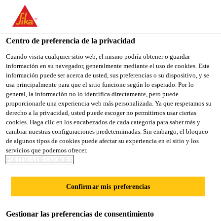
You are accessing "Sika España", it seems you are accessing it
from "Estados Unidos". We have a dedicated website for your
country.
Centro de preferencia de la privacidad
TO
Cuando visita cualquier sitio web, el mismo podría obtener o guardar
STAY ON THE SIKA
SELECT A
información en su navegador, generalmente mediante el uso de cookies. Esta
SIKA
ESPAÑA WEBSITE
COUNTRY
información puede ser acerca de usted, sus preferencias o su dispositivo, y se
USA
usa principalmente para que el sitio funcione según lo esperado. Por lo
general, la información no lo identifica directamente, pero puede
proporcionarle una experiencia web más personalizada. Ya que respetamos su
Sika España
derecho a la privacidad, usted puede escoger no permitirnos usar ciertas
cookies. Haga clic en los encabezados de cada categoría para saber más y
cambiar nuestras configuraciones predeterminadas. Sin embargo, el bloqueo
de algunos tipos de cookies puede afectar su experiencia en el sitio y los
servicios que podemos ofrecer.
CALCULADOR DE
POLÍTICA DE COOKIES
JUNTAS
Confirmar mis preferencias
Gestionar las preferencias de consentimiento