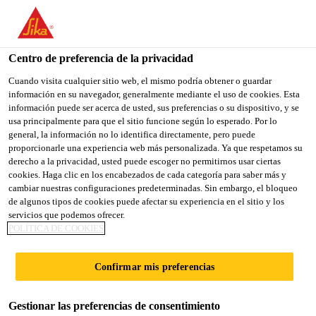
You are accessing "Sika España", it seems you are accessing it
from "Estados Unidos". We have a dedicated website for your
country.
Centro de preferencia de la privacidad
TO
Cuando visita cualquier sitio web, el mismo podría obtener o guardar
STAY ON THE SIKA
SELECT A
información en su navegador, generalmente mediante el uso de cookies. Esta
SIKA
ESPAÑA WEBSITE
COUNTRY
información puede ser acerca de usted, sus preferencias o su dispositivo, y se
USA
usa principalmente para que el sitio funcione según lo esperado. Por lo
general, la información no lo identifica directamente, pero puede
proporcionarle una experiencia web más personalizada. Ya que respetamos su
Sika España
derecho a la privacidad, usted puede escoger no permitirnos usar ciertas
cookies. Haga clic en los encabezados de cada categoría para saber más y
cambiar nuestras configuraciones predeterminadas. Sin embargo, el bloqueo
de algunos tipos de cookies puede afectar su experiencia en el sitio y los
servicios que podemos ofrecer.
POLÍTICA DE COOKIES
ASÍ ES EL
Confirmar mis preferencias
PROYECTO
Gestionar las preferencias de consentimiento