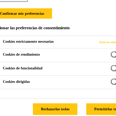
UIR AL FOMENTO
Confirmar mis preferencias
SOSTENIBLE
ionar las preferencias de consentimiento
Cookies estrictamente necesarias
Activas sie
Cookies de rendimiento
Cookies de funcionalidad
Cookies dirigidas
as de trabajo para aportar sus conocimientos y e
 industria.
ostenibles e innovadoras para mejorar la eficienci
Rechazarlas todas
Permitirlas t
structuras y vehículos