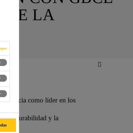
 DE LA
mpre
xperiencia como líder en los
a, la durabilidad y la
odas