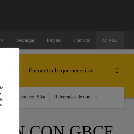
os
Descargas
Empleo
Contacto
Mi Sika
de
e
Formación con Sika
Referencias de obra
de
a
IÓN CON GBCE