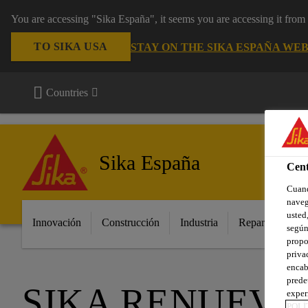
You are accessing "Sika España", it seems you are accessing it fro
TO SIKA USA
STAY ON THE SIKA ESPAÑA WEB
Countries
Sika España
Cent
Cuand
naveg
usted,
Innovación
Construcción
Industria
Repara tu casa
según
propo
priva
encab
prede
SIKA RENUEVA
exper
POLÍ