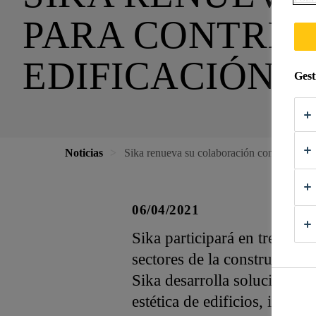
PARA CONTRIB
EDIFICACIÓN 
Gest
Noticias
Sika renueva su colaboración con GBCe
06/04/2021
Sika participará en tres mes
sectores de la construcción e
Sika desarrolla soluciones s
estética de edificios, infrae