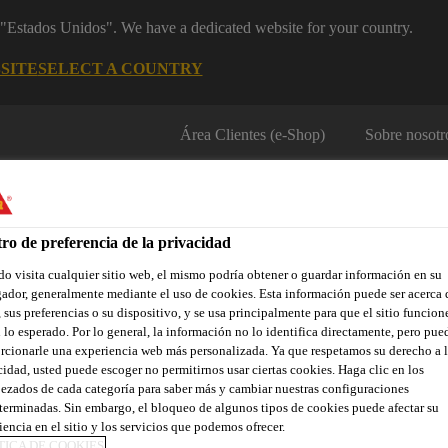
m "Estados Unidos". We have a dedicated website for your country.
SITE
SELECT A COUNTRY
Área Clientes (e-Shop)
Sobre nosotr
ro de preferencia de la privacidad
o visita cualquier sitio web, el mismo podría obtener o guardar información en su
ador, generalmente mediante el uso de cookies. Esta información puede ser acerca 
 sus preferencias o su dispositivo, y se usa principalmente para que el sitio funcion
Localiza tu tienda
Noticias
Prescripción
Sostenibilidad
 lo esperado. Por lo general, la información no lo identifica directamente, pero pue
rcionarle una experiencia web más personalizada. Ya que respetamos su derecho a l
cidad, usted puede escoger no permitirnos usar ciertas cookies. Haga clic en los
ezados de cada categoría para saber más y cambiar nuestras configuraciones
terminadas. Sin embargo, el bloqueo de algunos tipos de cookies puede afectar su
 SU COLABORAC
iencia en el sitio y los servicios que podemos ofrecer.
TICA DE COOKIES