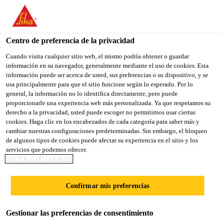
You are accessing "Sika España", it seems you are accessing it
from "Estados Unidos". We have a dedicated website for your
country.
Centro de preferencia de la privacidad
TO
Cuando visita cualquier sitio web, el mismo podría obtener o guardar
STAY ON THE SIKA
SELECT A
información en su navegador, generalmente mediante el uso de cookies. Esta
SIKA
ESPAÑA WEBSITE
COUNTRY
información puede ser acerca de usted, sus preferencias o su dispositivo, y se
USA
usa principalmente para que el sitio funcione según lo esperado. Por lo
general, la información no lo identifica directamente, pero puede
proporcionarle una experiencia web más personalizada. Ya que respetamos su
Sika España
derecho a la privacidad, usted puede escoger no permitirnos usar ciertas
cookies. Haga clic en los encabezados de cada categoría para saber más y
cambiar nuestras configuraciones predeterminadas. Sin embargo, el bloqueo
de algunos tipos de cookies puede afectar su experiencia en el sitio y los
servicios que podemos ofrecer.
SIKA PRESENTA EL
POLÍTICA DE COOKIES
LIBRO BLANCO
Confirmar mis preferencias
SOBRE
Gestionar las preferencias de consentimiento