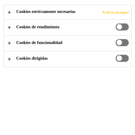
SOSTENIBILIDAD
Cookies estrictamente necesarias
Activas siempre
EN REBUILD
Cookies de rendimiento
Cookies de funcionalidad
Cookies dirigidas
Noticias
...
SIKA presenta el Libro Blanco sobre Sosteni
25/04/2022
SIKA, en su compromiso por la
sostenibilidad y la innovación, ha lanzado su
primer Libro Blanco sobre Sostenibilidad, un
manual interactivo donde se recoge el