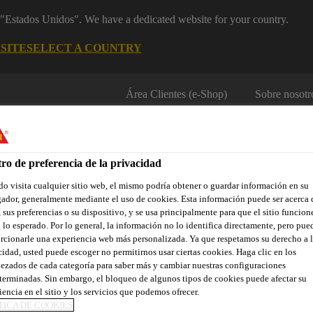
m "Estados Unidos". We have a dedicated website for your country.
SITE
SELECT A COUNTRY
Área Clientes (e-Shop)
Sobre nosotr
ro de preferencia de la privacidad
o visita cualquier sitio web, el mismo podría obtener o guardar información en su
ador, generalmente mediante el uso de cookies. Esta información puede ser acerca 
 sus preferencias o su dispositivo, y se usa principalmente para que el sitio funcion
 lo esperado. Por lo general, la información no lo identifica directamente, pero pue
Localiza tu tienda
Noticias
Prescripción
Sostenibilidad
rcionarle una experiencia web más personalizada. Ya que respetamos su derecho a l
cidad, usted puede escoger no permitirnos usar ciertas cookies. Haga clic en los
ezados de cada categoría para saber más y cambiar nuestras configuraciones
terminadas. Sin embargo, el bloqueo de algunos tipos de cookies puede afectar su
ESORA DE HORM
iencia en el sitio y los servicios que podemos ofrecer.
TICA DE COOKIES