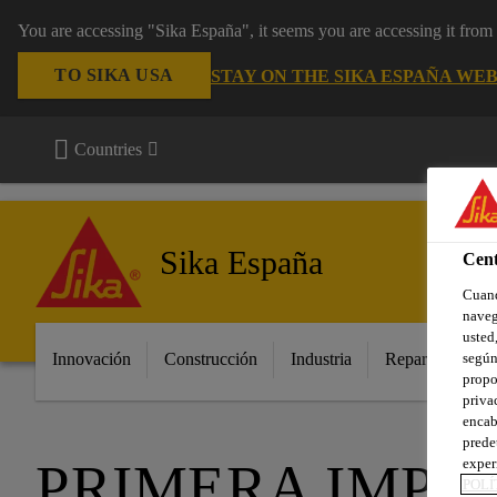
You are accessing "Sika España", it seems you are accessing it fro
TO SIKA USA
STAY ON THE SIKA ESPAÑA WEB
Countries
Sika España
Cent
Cuand
naveg
usted,
según
Innovación
Construcción
Industria
Repara tu casa
propo
priva
encab
prede
PRIMERA IMPR
exper
POLÍ