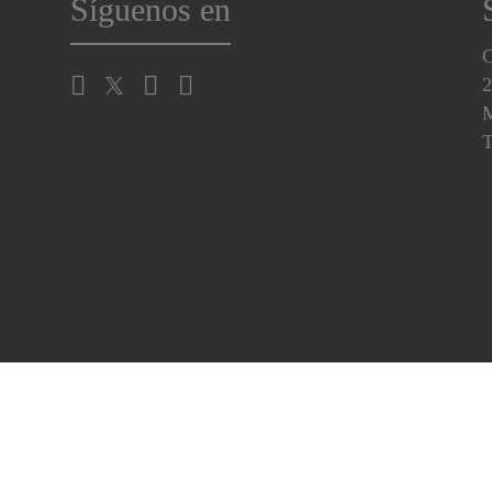
Síguenos en
C
2
M
T
jercite sus Derechos
Garantía
Centro de preferencias de cooki