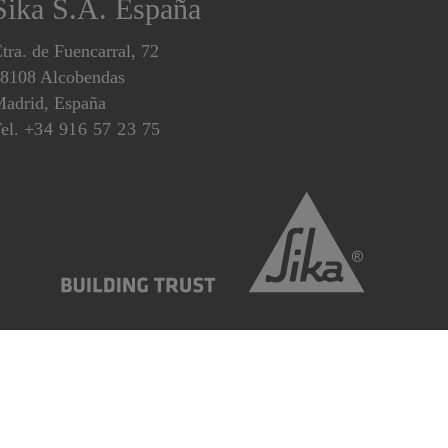
Sika S.A. España
tra. de Fuencarral, 72
8108 Alcobendas
adrid, España
el.
+34 916 57 23 75
es