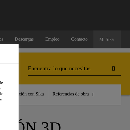
os
Descargas
Empleo
Contacto
Mi Sika
de
e
de
Formación con Sika
Referencias de obra
a
IGÓN 3D