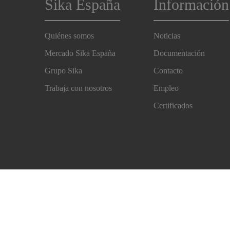
Sika España
Información
Quiénes somos
Noticias
Mercado Sika España
Documentación
Grupo Sika
Contacto
Trabaja con nosotros
Empleo
Certificados
Imprint
Aviso Legal
Protección de Datos Sika
E