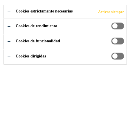
MUESTRAN EL
Cookies estrictamente necesarias
Activas siempre
RENDIMIENTO
Cookies de rendimiento
REAL DE SUS
Cookies de funcionalidad
SOLUCIONES
Cookies dirigidas
MÁS
INNOVADORAS
Noticias
...
Sika y EQA Laboratorios muestran el rendim