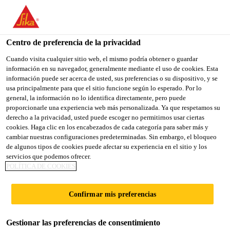
You are accessing "Sika España", it seems you are accessing it
from "Estados Unidos". We have a dedicated website for your
country.
Centro de preferencia de la privacidad
TO
Cuando visita cualquier sitio web, el mismo podría obtener o guardar
STAY ON THE SIKA
SELECT A
información en su navegador, generalmente mediante el uso de cookies. Esta
SIKA
ESPAÑA WEBSITE
COUNTRY
información puede ser acerca de usted, sus preferencias o su dispositivo, y se
USA
usa principalmente para que el sitio funcione según lo esperado. Por lo
general, la información no lo identifica directamente, pero puede
proporcionarle una experiencia web más personalizada. Ya que respetamos su
Sika España
derecho a la privacidad, usted puede escoger no permitirnos usar ciertas
cookies. Haga clic en los encabezados de cada categoría para saber más y
cambiar nuestras configuraciones predeterminadas. Sin embargo, el bloqueo
de algunos tipos de cookies puede afectar su experiencia en el sitio y los
servicios que podemos ofrecer.
POLÍTICA DE COOKIES
SIKA Y EQA
Confirmar mis preferencias
LABORATORIOS
Gestionar las preferencias de consentimiento