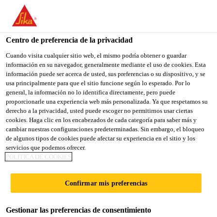
You are accessing "Sika España", it seems you are accessing it
from "Estados Unidos". We have a dedicated website for your
country.
Centro de preferencia de la privacidad
TO
Cuando visita cualquier sitio web, el mismo podría obtener o guardar
STAY ON THE SIKA
SELECT A
información en su navegador, generalmente mediante el uso de cookies. Esta
SIKA
ESPAÑA WEBSITE
COUNTRY
información puede ser acerca de usted, sus preferencias o su dispositivo, y se
USA
usa principalmente para que el sitio funcione según lo esperado. Por lo
general, la información no lo identifica directamente, pero puede
proporcionarle una experiencia web más personalizada. Ya que respetamos su
Sika España
derecho a la privacidad, usted puede escoger no permitirnos usar ciertas
cookies. Haga clic en los encabezados de cada categoría para saber más y
cambiar nuestras configuraciones predeterminadas. Sin embargo, el bloqueo
de algunos tipos de cookies puede afectar su experiencia en el sitio y los
servicios que podemos ofrecer.
SISTEMAS DE
POLÍTICA DE COOKIES
MOLDEO POR
Confirmar mis preferencias
INYECCIÓN DE
Gestionar las preferencias de consentimiento