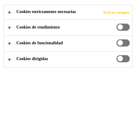
REACCIÓN (RIM)
Cookies estrictamente necesarias
Activas siempre
Cookies de rendimiento
Cookies de funcionalidad
Industria
...
Sistemas de moldeo por inyección de reac
Cookies dirigidas
Sika España
Quiénes somos
Mercado Sika España