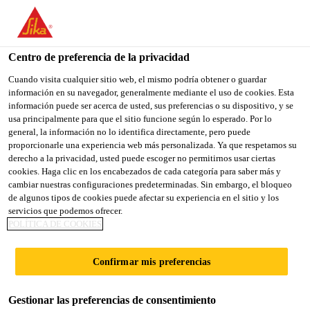
You are accessing "Sika España", it seems you are accessing it
from "Estados Unidos". We have a dedicated website for your
country.
Centro de preferencia de la privacidad
TO
Cuando visita cualquier sitio web, el mismo podría obtener o guardar
STAY ON THE SIKA
SELECT A
información en su navegador, generalmente mediante el uso de cookies. Esta
SIKA
ESPAÑA WEBSITE
COUNTRY
información puede ser acerca de usted, sus preferencias o su dispositivo, y se
USA
usa principalmente para que el sitio funcione según lo esperado. Por lo
general, la información no lo identifica directamente, pero puede
proporcionarle una experiencia web más personalizada. Ya que respetamos su
Sika España
derecho a la privacidad, usted puede escoger no permitirnos usar ciertas
cookies. Haga clic en los encabezados de cada categoría para saber más y
cambiar nuestras configuraciones predeterminadas. Sin embargo, el bloqueo
de algunos tipos de cookies puede afectar su experiencia en el sitio y los
servicios que podemos ofrecer.
POLÍTICA DE COOKIES
CENTRO DE
Confirmar mis preferencias
CONOCIMIENT
Gestionar las preferencias de consentimiento