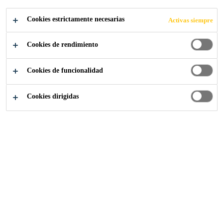
O
Cookies estrictamente necesarias
Activas siempre
Cookies de rendimiento
Cookies de funcionalidad
Industria
Transporte
Centro de conocimiento
Cookies dirigidas
El Centro de Conocimiento experto de
Sika Industry contiene información sobre
temas específicos y artículos generales
que se actualizan regularmente.